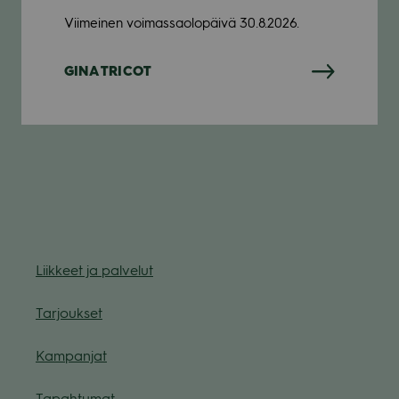
Viimeinen voimassaolopäivä 30.8.2026.
GINA TRICOT
Liik­keet ja pal­ve­lut
Tar­jouk­set
Kam­pan­jat
Tapah­tu­mat