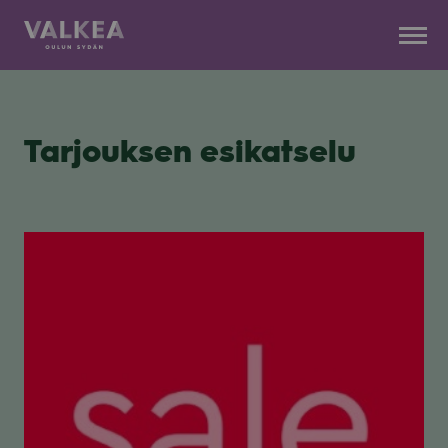
Kauppakeskus
Siirry
Valkea
sisältöön
Tarjouksen esikatselu