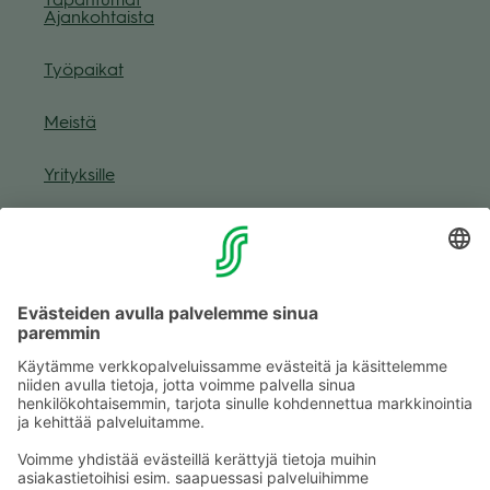
Ajan­koh­taista
Työ­pai­kat
Meistä
Yri­tyk­sille
Muuta eväs­tea­se­tuk­sia & eväs­tein­for­maa­tio
Tie­to­suo­ja­se­loste (Arina)
Seu­raa meitä
Kaup­pa­kes­kus