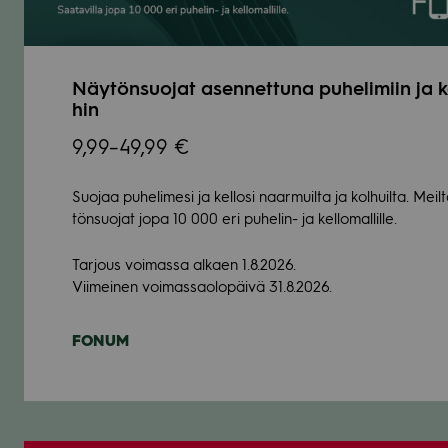
Näy­tön­suo­jat asen­net­tuna puhe­li­miin ja ke
hin
9,99–49,99 €
Suo­jaa puhe­li­mesi ja kel­losi naar­muilta ja kol­huilta. Mei
tön­suo­jat jopa 10 000 eri puhe­lin- ja kel­lo­mal­lille.
Tar­jous voi­massa alkaen 1.8.2026.
Vii­mei­nen voi­mas­sao­lo­päivä 31.8.2026.
FONUM