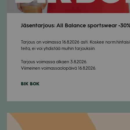
Jäsen­tar­jous: All Balance sportswear ‑30
Tar­jous on voi­massa 16.8.2026 asti. Kos­kee norm.hintais
teita, ei voi yhdis­tää mui­hin tar­jouk­siin.
Tar­jous voi­massa alkaen 3.8.2026.
Vii­mei­nen voi­mas­sao­lo­päivä 16.8.2026.
BIK BOK