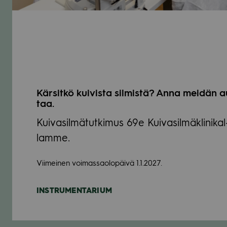
Kär­sitkö kui­vista sil­mistä? Anna mei­dän a
taa.
Kui­va­sil­mä­tut­ki­mus 69e Kui­va­sil­mäkli­ni­kal
lamme.
Vii­mei­nen voi­mas­sao­lo­päivä 1.1.2027.
INSTRU­MEN­TA­RIUM