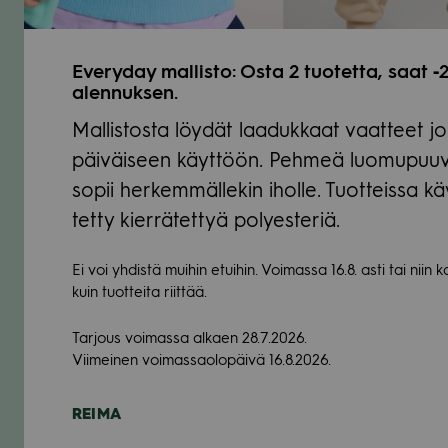
Eve­ry­day mal­listo: Osta 2 tuo­tetta, saat 
alen­nuk­sen.
Mal­lis­tosta löy­dät laa­duk­kaat vaat­teet j
päi­väi­seen käyt­töön. Peh­meä luo­mu­puu­v
sopii her­kem­mäl­le­kin iholle. Tuot­teissa kä
tetty kier­rä­tet­tyä polyes­te­riä.
Ei voi yhdistä mui­hin etui­hin. Voi­massa 16.8. asti tai niin 
kuin tuot­teita riit­tää.
Tar­jous voi­massa alkaen 28.7.2026.
Vii­mei­nen voi­mas­sao­lo­päivä 16.8.2026.
REIMA