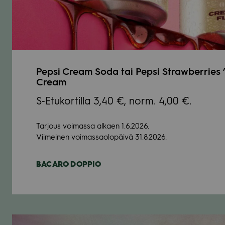
Pepsi Cream Soda tai Pepsi Straw­ber­ries ’
Cream
S‑Etukortilla 3,40 €, norm. 4,00 €.
Tar­jous voi­massa alkaen 1.6.2026.
Vii­mei­nen voi­mas­sao­lo­päivä 31.8.2026.
BACARO DOP­PIO