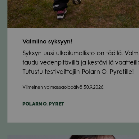
Val­miina syk­syyn!
Syk­syn uusi ulkoi­lu­mal­listo on täällä. Val­m
taudu veden­pi­tä­villä ja kes­tä­villä vaat­teill
Tutustu tes­ti­voit­ta­jiin Polarn O. Pyre­tille!
Vii­mei­nen voi­mas­sao­lo­päivä 30.9.2026.
POLARN O. PYRET