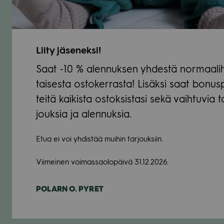
Liity jäse­neksi!
Saat ‑10 % alen­nuk­sen yhdestä nor­maa­li­
tai­sesta osto­ker­rasta! Lisäksi saat bonus­
teitä kai­kista ostok­sis­tasi sekä vaih­tu­via t
jouk­sia ja alen­nuk­sia.
Etua ei voi yhdis­tää mui­hin tar­jouk­siin.
Vii­mei­nen voi­mas­sao­lo­päivä 31.12.2026.
POLARN O. PYRET