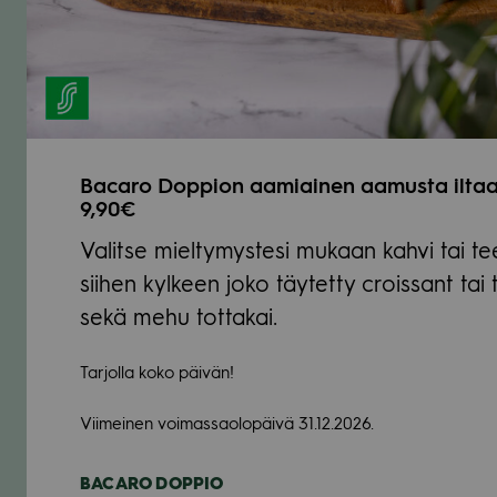
Bacaro Dop­pion aamiai­nen aamusta ilta
9,90€
Valitse miel­ty­mys­tesi mukaan kahvi tai te
sii­hen kyl­keen joko täy­tetty crois­sant tai
sekä mehu tot­ta­kai.
Tar­jolla koko päi­vän!
Vii­mei­nen voi­mas­sao­lo­päivä 31.12.2026.
BACARO DOP­PIO