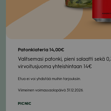
Paton­kia­te­ria 14,00€
Valit­se­masi patonki, pieni salaatti sekä 0,
vir­voi­tus­juoma yhteis­hin­taan 14€
Etua ei voi yhdis­tää mui­hin tar­jouk­siin.
Vii­mei­nen voi­mas­sao­lo­päivä 31.12.2026.
PIC­NIC