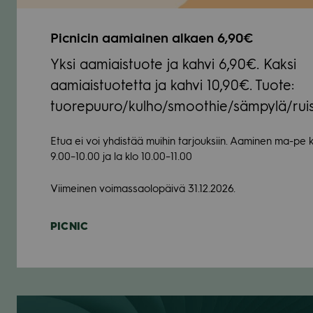
Pic­nicin aamiai­nen alkaen 6,90€
Yksi aamiais­tuote ja kahvi 6,90€. Kaksi
aamiais­tuo­tetta ja kahvi 10,90€. Tuote:
tuorepuuro/kulho/smoothie/sämpylä/ruis
Etua ei voi yhdis­tää mui­hin tar­jouk­siin. Aami­nen ma-pe 
9.00–10.00 ja la klo 10.00–11.00
Vii­mei­nen voi­mas­sao­lo­päivä 31.12.2026.
PIC­NIC