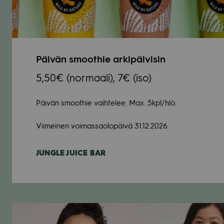
Päi­vän smoot­hie arki­päi­vi­sin
5,50€ (nor­maali), 7€ (iso)
Päi­vän smoot­hie vaih­te­lee. Max. 5kpl/hlö.
Vii­mei­nen voi­mas­sao­lo­päivä 31.12.2026.
JUNGLE JUICE BAR