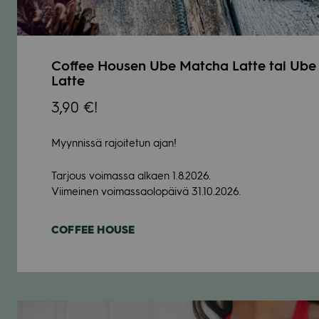
Cof­fee Housen Ube Matcha Latte tai Ube
Latte
3,90 €!
Myyn­nissä rajoi­te­tun ajan!
Tar­jous voi­massa alkaen 1.8.2026.
Vii­mei­nen voi­mas­sao­lo­päivä 31.10.2026.
COF­FEE HOUSE