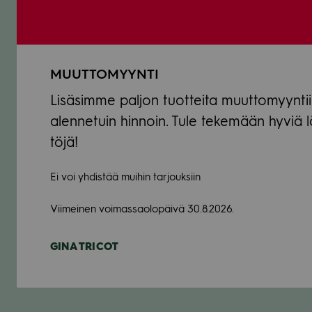
MUUTTOMYYNTI
Lisä­simme pal­jon tuot­teita muut­to­myyn­ti
alen­ne­tuin hin­noin. Tule teke­mään hyviä 
töjä!
Ei voi yhdis­tää mui­hin tar­jouk­siin
Vii­mei­nen voi­mas­sao­lo­päivä 30.8.2026.
GINA TRICOT