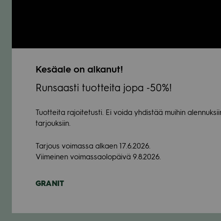
Kesä­ale on alka­nut!
Run­saasti tuot­teita jopa ‑50%!
Tuot­teita rajoi­te­tusti. Ei voida yhdis­tää mui­hin alen­nuk­sii
tar­jouk­siin.
Tar­jous voi­massa alkaen 17.6.2026.
Vii­mei­nen voi­mas­sao­lo­päivä 9.8.2026.
GRA­NIT