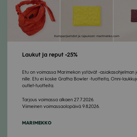
Lau­kut ja reput ‑25%
Etu on voi­massa Mari­me­kon ystä­vät ‑asia­kas­oh­jel­man 
nille. Etu ei koske Gratha Bow­ler ‑tuot­teita, Onni-lauk­ku
out­let-tuot­teita.
Tar­jous voi­massa alkaen 27.7.2026.
Vii­mei­nen voi­mas­sao­lo­päivä 9.8.2026.
MARI­MEKKO