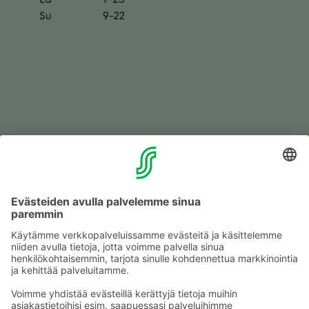
Su
9–22
Liik­keet ja pal­ve­lut
Tar­jouk­set