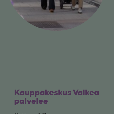
Kaup­pa­kes­kus Val­kea
palvelee