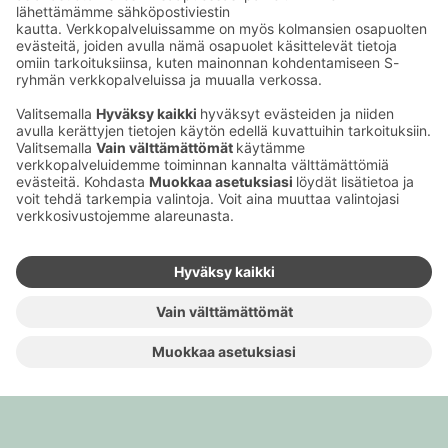
Kam­pan­jat
Tapah­tu­mat
Ajan­koh­taista
Työ­pai­kat
Meistä
Yri­tyk­sille
Muuta eväs­tea­se­tuk­sia & eväs­tein­for­maa­tio
Tie­to­suo­ja­se­loste (Arina)
Seu­raa meitä