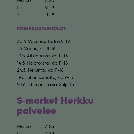
Ma-pe
9–20
La
9–19
Su
11–18
POIK­KEUS­AU­KIO­LOT
30.4. Vapu­naatto, klo 9–19
1.5. Vappu, klo 11–18
10.5. Äitien­päivä, klo 11–18
14.5. Hela­tors­tai, klo 11–18
24.5. Hel­lun­tai, klo 11–18
19.6. Juhan­nusaatto, klo 9–13
20.6. Juhan­nus­päivä, Sul­jettu
S‑market Herkku
palvelee
Ma-pe
7–23
La
7–23