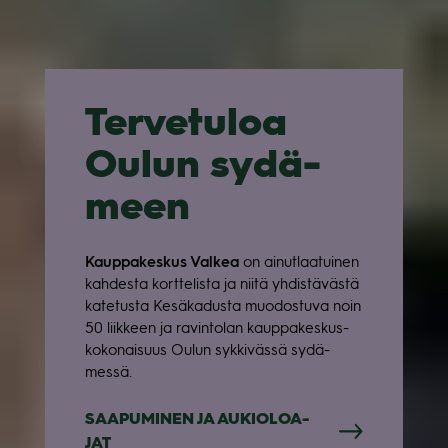
Ter­ve­tu­loa
Oulun sydä­
meen
Kaup­pa­kes­kus Val­kea
on ainut­laa­tui­nen
kah­desta kort­te­lista ja niitä yhdis­tä­västä
kate­tusta Kesä­ka­dusta muo­dos­tuva noin
50 liik­keen ja ravin­to­lan kaup­pa­kes­kus­
ko­ko­nai­suus Oulun syk­ki­vässä sydä­
messä.
SAA­PU­MI­NEN JA AUKIO­LOA­
JAT