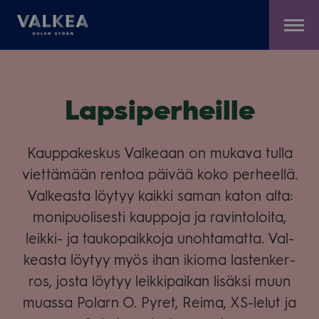
Kauppakeskus
Siirry
Valkea
sisältöön
Lap­si­per­heille
Kaup­pa­kes­kus Val­ke­aan on mukava tulla
viet­tä­mään ren­toa päi­vää koko per­heellä.
Val­keasta löy­tyy kaikki saman katon alta:
moni­puo­li­sesti kaup­poja ja ravin­to­loita,
leikki- ja tau­ko­paik­koja unoh­ta­matta. Val­
keasta löy­tyy myös ihan ikioma las­ten­ker­
ros, josta löy­tyy leik­ki­pai­kan lisäksi muun
muassa Polarn O. Pyret, Reima, XS-lelut ja