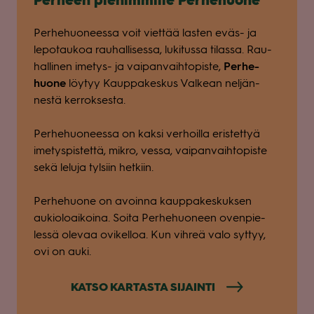
Per­heen pie­nim­mille Per­he­huone
Per­he­huo­neessa voit viet­tää las­ten eväs- ja
lepo­tau­koa rau­hal­li­sessa, luki­tussa tilassa. Rau­
hal­li­nen ime­tys- ja vai­pan­vaih­to­piste,
Per­he­
huone
löy­tyy Kaup­pa­kes­kus Val­kean nel­jän­
nestä ker­rok­sesta.
Per­he­huo­neessa on kaksi ver­hoilla eris­tet­tyä
ime­tys­pis­tettä, mikro, vessa, vai­pan­vaih­to­piste
sekä leluja tyl­siin het­kiin.
Per­he­huone on avoinna kaup­pa­kes­kuk­sen
aukio­loai­koina. Soita Per­he­huo­neen oven­pie­
lessä ole­vaa ovi­kel­loa. Kun vih­reä valo syt­tyy,
ovi on auki.
KATSO KAR­TASTA SIJAINTI