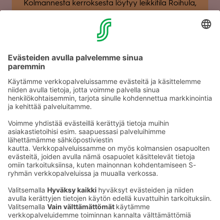
Kol­man­nesta ker­rok­sesta löy­tyy leik­ki­tila Roi­hula,
jossa viih­tyy pidem­män­kin tovin lei­kin tii­mel­lyk­
sessä.
Ros­son leik­ki­paikka, 3 krs
Ravin­tola
Ros­sossa
asioi­via ilah­dut­taa uusi ja
upea leik­ki­paikka, joka mah­dol­lis­taa van­hem­
mille lei­kin ja ruo­kai­lun yhdis­tä­mi­sen.