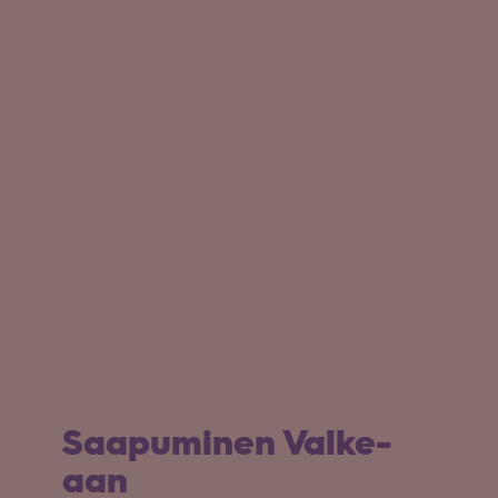
Saa­pu­mi­nen Val­ke­
aan