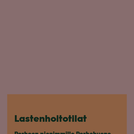
Las­ten­hoi­to­ti­lat