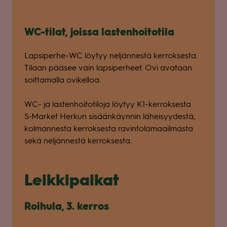
WC-tilat, joissa las­ten­hoi­to­tila
Lap­si­perhe-WC löy­tyy nel­jän­nestä ker­rok­sesta.
Tilaan pää­see vain lap­si­per­heet. Ovi ava­taan
soit­ta­malla ovi­kel­loa.
WC- ja las­ten­hoi­to­ti­loja löy­tyy K1-ker­rok­sesta
S‑Market Her­kun sisään­käyn­nin lähei­syy­destä,
kol­man­nesta ker­rok­sesta ravin­to­la­maa­il­masta
sekä nel­jän­nestä ker­rok­sesta.
Leik­ki­pai­kat
Roi­hula, 3. ker­ros