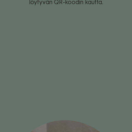
löy­ty­vän QR-koo­din kautta.