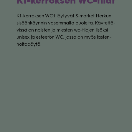
K1-ker­rok­sen WC-tilat
K1-ker­rok­sen WC:t löy­ty­vät S‑market Her­kun
sisään­käyn­nin vasem­malta puo­lelta. Käy­tet­tä­
vissä on nais­ten ja mies­ten wc-tilo­jen lisäksi
uni­sex ja estee­tön WC, jossa on myös las­ten­
hoi­to­pöytä.