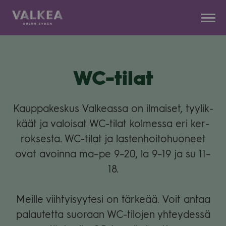
Kauppakeskus
Siirry
Valkea
sisältöön
WC-tilat
Kaup­pa­kes­kus Val­keassa on ilmai­set, tyy­lik­
käät ja valoi­sat WC-tilat kol­messa eri ker­
rok­sesta. WC-tilat ja las­ten­hoi­to­huo­neet
ovat avoinna ma–pe 9–20, la 9–19 ja su 11–
18.
Meille viih­tyi­syy­tesi on tär­keää. Voit antaa
palau­tetta suo­raan WC-tilo­jen yhtey­dessä