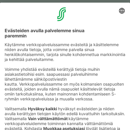
Muuta eväs­tea­se­tuk­sia & eväs­tein­for­maa­tio
Tie­to­suo­ja­se­loste (Arina)
Seu­raa meitä
Kaup­pa­kes­kus
Ma-pe
9–20
La
9–19
Su
11–18
Katso poik­keus­au­kio­lot
täältä
Iso­katu 22–25,