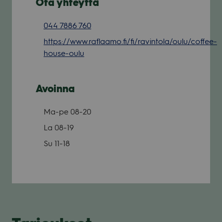
Ota yhteyttä
044 7886 760
https://www.raflaamo.fi/fi/ravintola/oulu/coffee-
house-oulu
Avoinna
Ma-pe
08-20
La
08-19
Su
11-18