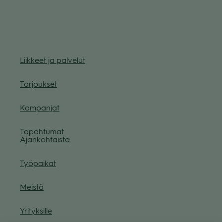
Liik­keet ja pal­ve­lut
Tar­jouk­set
Kam­pan­jat
Tapah­tu­mat
Ajan­koh­taista
Työ­pai­kat
Meistä
Yri­tyk­sille