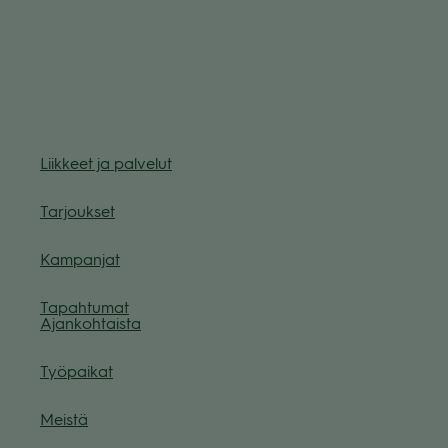
Liik­keet ja pal­ve­lut
Tar­jouk­set
Kam­pan­jat
Tapah­tu­mat
Ajan­koh­taista
Työ­pai­kat
Meistä