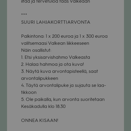
iltaa ja ter­ve­tu­loa taas Val­ke­aan
***
SUURI LAHJAKORTTIARVONTA
Pal­kin­tona: 1 x 200 euroa ja 1 x 300 euroa
valit­se­maasi Val­kean liik­kee­seen
Näin osal­lis­tut:
1. Etsi yksi­sar­vis­hahmo Val­keasta
2. Halaa hah­moa ja ota kuva!
3. Näytä kuva arvon­ta­pis­teellä, saat
arvon­ta­li­puk­keen
4. Täytä arvon­ta­li­puke ja sujauta se laa­
tik­koon
5. Ole pai­kalla, kun arvonta suo­ri­te­taan
Kesä­ka­dulla klo 18.30
ONNEA KISAAN!