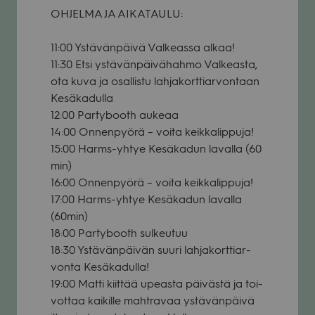
OHJELMA JA AIKATAULU:
11:00 Ystä­vän­päivä Val­keassa alkaa!
11:30 Etsi ystä­vän­päi­vä­hahmo Val­keasta,
ota kuva ja osal­listu lah­ja­kort­tiar­von­taan
Kesä­ka­dulla
12:00 Par­ty­booth aukeaa
14:00 Onnen­pyörä – voita keik­ka­lip­puja!
15:00 Harms-yhtye Kesä­ka­dun lavalla (60
min)
16:00 Onnen­pyörä – voita keik­ka­lip­puja!
17:00 Harms-yhtye Kesä­ka­dun lavalla
(60min)
18:00 Par­ty­booth sul­keu­tuu
18:30 Ystä­vän­päi­vän suuri lah­ja­kort­tiar­
vonta Kesä­ka­dulla!
19:00 Matti kiit­tää upeasta päi­västä ja toi­
vot­taa kai­kille maht­ra­vaa ystä­vän­päivä