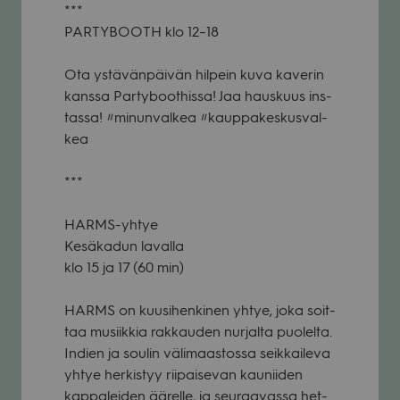
***
PARTYBOOTH klo 12–18
Ota ystä­vän­päi­vän hil­pein kuva kave­rin
kanssa Par­ty­boot­hissa! Jaa haus­kuus ins­
tassa! #minun­val­kea #kaup­pa­kes­kus­val­
kea
***
HARMS-yhtye
Kesä­ka­dun lavalla
klo 15 ja 17 (60 min)
HARMS on kuusi­hen­ki­nen yhtye, joka soit­
taa musiik­kia rak­kau­den nur­jalta puo­lelta.
Indien ja sou­lin väli­maas­tossa seik­kai­leva
yhtye her­kis­tyy rii­pai­se­van kau­nii­den
kap­pa­lei­den äärelle, ja seu­raa­vassa het­