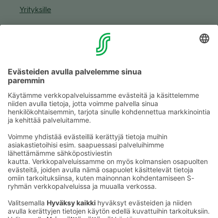
Yri­tyk­sille
Muuta eväs­tea­se­tuk­sia & eväs­tein­for­maa­tio
Tie­to­suo­ja­se­loste (Arina)
Seu­raa meitä
Kaup­pa­kes­kus
Ma-pe
9–20
La
9–19
Su
11–18
Katso poik­keus­au­kio­lot
täältä