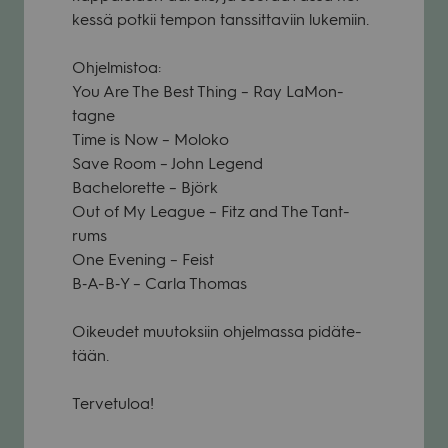
kessä pot­kii tem­pon tans­sit­ta­viin luke­miin.
Ohjel­mis­toa:
You Are The Best Thing – Ray LaMon­
tagne
Time is Now – Moloko
Save Room – John Legend
Bac­he­lo­rette – Björk
Out of My Lea­gue – Fitz and The Tant­
rums
One Eve­ning – Feist
B‑A-B‑Y – Carla Tho­mas
Oikeu­det muu­tok­siin ohjel­massa pidä­te­
tään.
Ter­ve­tu­loa!