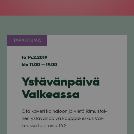
TAPAHTUMA
to 14.2.2019
klo 11.00 — 19.00
Ystävänpäivä
Valkeassa
Ota kaveri kai­na­loon ja vietä iki­muis­toi­
nen ystä­vän­päivä kaup­pa­kes­kus Val­
keassa tors­taina 14.2.