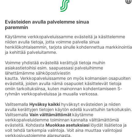
Tie­to­suo­ja­se­loste (Arina)
Seu­raa meitä
Kaup­pa­kes­kus
Ma-pe
9–20
La
9–19
Su
11–18
Katso poik­keus­au­kio­lot
täältä
Iso­katu 22–25,
90100 Oulu