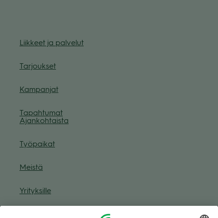
Liik­keet ja pal­ve­lut
Tar­jouk­set
Kam­pan­jat
Tapah­tu­mat
Ajan­koh­taista
Työ­pai­kat
Meistä
Yri­tyk­sille
Muuta eväs­tea­se­tuk­sia & eväs­tein­for­maa­tio