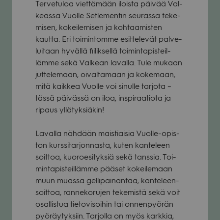
Ter­ve­tu­loa viet­tä­mään iloista päi­vää Val­
keassa Vuolle Set­le­men­tin seu­rassa teke­
mi­sen, kokei­le­mi­sen ja koh­taa­mis­ten
kautta. Eri toi­min­tomme esit­te­le­vät pal­ve­
lui­taan hyvällä fii­lik­sellä toi­min­ta­pis­teil­
lämme sekä Val­kean lavalla. Tule mukaan
jut­te­le­maan, oival­ta­maan ja koke­maan,
mitä kaik­kea Vuolle voi sinulle tar­jota –
tässä päi­vässä on iloa, ins­pi­raa­tiota ja
ripaus yllä­tyk­siä­kin!
Lavalla näh­dään mais­tiai­sia Vuolle-opis­
ton kurs­si­tar­jon­nasta, kuten kan­te­leen
soit­toa, kuo­roe­si­tyk­siä sekä tans­sia. Toi­
min­ta­pis­teil­lämme pää­set kokei­le­maan
muun muassa gel­li­pai­nan­taa, kan­te­leen­
soit­toa, ran­ne­ko­ru­jen teke­mistä sekä voit
osal­lis­tua tie­to­vi­soi­hin tai onnen­pyö­rän
pyö­räy­tyk­siin. Tar­jolla on myös kark­kia,