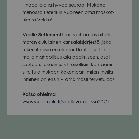
ilma­pal­loja ja hyvää seu­raa! Mukana
menossa tie­ten­kin Vuol­teen oma mas­kot­
ti­koira Vekku!
Vuolle Set­le­mentti
on voit­toa tavoit­te­le­
ma­ton oulu­lai­nen kan­sa­lais­jär­jestö, joka
tukee ihmi­siä eri elä­män­ti­lan­teissa tar­joa­
malla mah­dol­li­suuk­sia oppi­mi­seen, osal­li­
suu­teen, tukeen ja yhtei­söl­li­siin koh­taa­mi­
siin. Tule mukaan koke­maan, miten meillä
ihmi­nen on ensin – läm­pi­mästi ter­ve­tu­loa!
Katso ohjelma:
www.vuolleoulu.fi/vuollevalkeassa2025