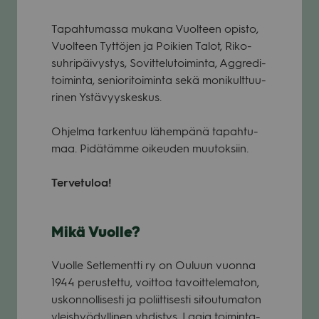
Tapah­tu­massa mukana Vuol­teen opisto,
Vuol­teen Tyt­tö­jen ja Poi­kien Talot, Riko­
suh­ri­päi­vys­tys, Sovit­te­lu­toi­minta, Aggredi-
toi­minta, senio­ri­toi­minta sekä moni­kult­tuu­
ri­nen Ystä­vyys­kes­kus.
Ohjelma tar­ken­tuu lähem­pänä tapah­tu­
maa. Pidä­tämme oikeu­den muu­tok­siin.
Ter­ve­tu­loa!
Mikä Vuolle?
Vuolle Set­le­mentti ry on Ouluun vuonna
1944 perus­tettu, voit­toa tavoit­te­le­ma­ton,
uskon­nol­li­sesti ja poliit­ti­sesti sitou­tu­ma­ton
yleis­hyö­dyl­li­nen yhdis­tys. Laaja toi­minta-