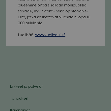
alu­eemme pitää sisäl­lään moni­puo­li­sia
sosiaali‑, hyvin­vointi- sekä opis­to­pal­ve­
luita, jotka kos­ket­ta­vat vuo­sit­tain jopa 10
000 oulu­laista.
Lue lisää:
www.vuolleoulu.fi
Liik­keet ja pal­ve­lut
Tar­jouk­set
Kam­pan­jat