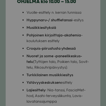
OHJELMA klo 10.00 – 15.00
Vuolle-esit­tely n. ker­ran tun­nissa
Hyp­py­naru-/ shuffle­tanssi
-esi­tys
Musiik­kie­si­tyk­siä
Poh­joi­nen kir­joit­taja-aka­te­mia
–
kou­lu­tuk­sen esit­tely
Croquis-pii­rus­tusta yhdessä
Nuo­ret ja some ‑panee­li­kes­kus­
telu
(Tyt­tö­jen talo, Poi­kien talo, Sovit­
telu, Riko­suh­ri­päi­vys­tys).
Turk­ki­lai­nen musiik­kie­si­tys
Ystä­vyys­kes­kuk­sen
esit­tely
Lajie­sit­tely:
Nia-tanssi, Fascia­Met­
hod, Asahi-ter­veys­lii­kunta, Lavis-
lava­tans­si­jumppa