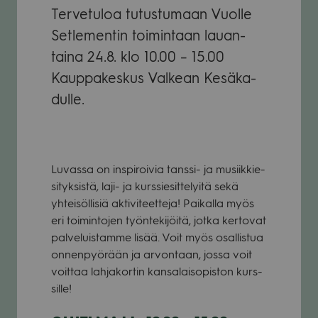
Ter­ve­tu­loa tutus­tu­maan Vuolle
Set­le­men­tin toi­min­taan lau­an­
taina 24.8. klo 10.00 – 15.00
Kaup­pa­kes­kus Val­kean Kesä­ka­
dulle.
Luvassa on ins­pi­roi­via tanssi- ja musiik­kie­
si­tyk­sistä, laji- ja kurs­sie­sit­te­lyitä sekä
yhtei­söl­li­siä akti­vi­teet­teja! Pai­kalla myös
eri toi­min­to­jen työn­te­ki­jöitä, jotka ker­to­vat
pal­ve­luis­tamme lisää. Voit myös osal­lis­tua
onnen­pyö­rään ja arvon­taan, jossa voit
voit­taa lah­ja­kor­tin kan­sa­lais­opis­ton kurs­
sille!