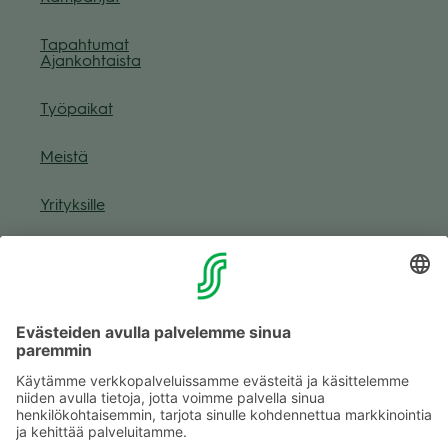
Tapah­tu­mat
Ajan­koh­taista
Työ­pai­kat
Meistä
Yri­tyk­sille
Muuta eväs­tea­se­tuk­sia & eväs­tein­for­maa­tio
Tie­to­suo­ja­se­loste (Arina)
Seu­raa meitä