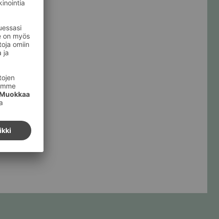
u
lla