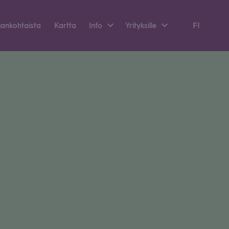
FI
an­koh­taista
Kartta
Info
Yri­tyk­sille