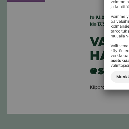
to 9.1.2020
klo 17.30 — 00.00
VALKE
HARRA
esitt
Kil­pa­tans­si­näy­tö