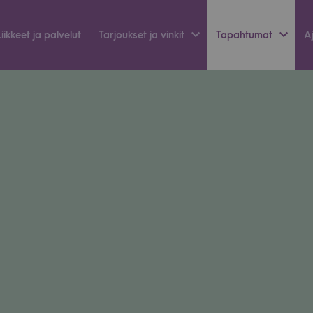
Liik­keet ja pal­ve­lut
Tar­jouk­set ja vin­kit
Tapah­tu­mat
Aj