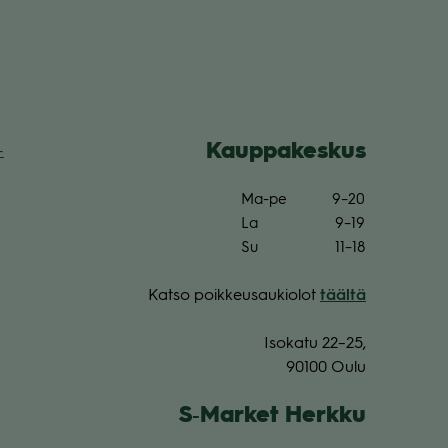
Kaup­pa­kes­kus
­
Ma-pe
9–20
La
9–19
Su
11–18
Katso poik­keus­au­kio­lot
täältä
Iso­katu 22–25,
90100 Oulu
S‑Market Herkku