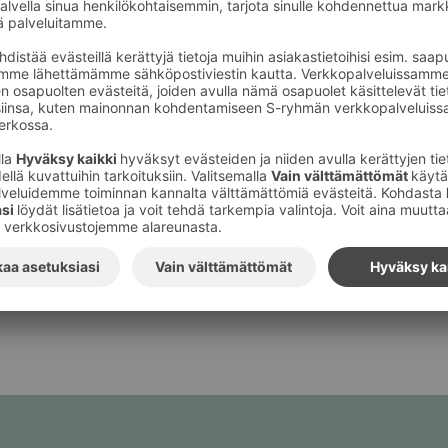
A <3 UUDET
STUKSET: DSC Oul
äytyy Kesäkadun lava
s Kesä­ka­dun lavalla.