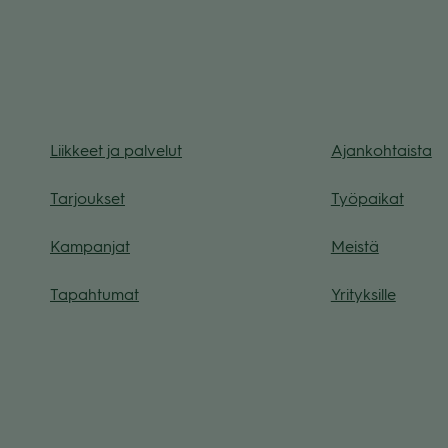
Liik­keet ja pal­ve­lut
Ajan­koh­taista
Tar­jouk­set
Työ­pai­kat
Kam­pan­jat
Meistä
Tapah­tu­mat
Yri­tyk­sille