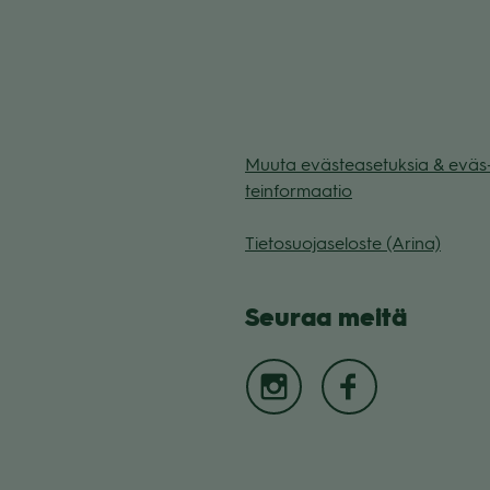
Muuta eväs­tea­se­tuk­sia & eväs
tein­for­maa­tio
Tie­to­suo­ja­se­loste (Arina)
Seu­raa meitä