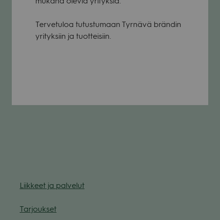
mukana ole­via yri­tyk­siä.
Ter­ve­tu­loa tutus­tu­maan Tyr­nävä brän­din
yri­tyk­siin ja tuot­tei­siin.
Liik­keet ja pal­ve­lut
Tar­jouk­set