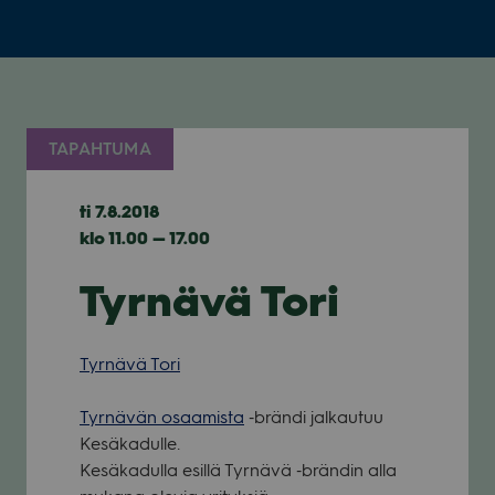
TAPAHTUMA
ti 7.8.2018
klo 11.00 — 17.00
Tyrnävä Tori
Tyr­nävä Tori
Tyr­nä­vän osaa­mista
‑brändi jal­kau­tuu
Kesä­ka­dulle.
Kesä­ka­dulla esillä Tyr­nävä ‑brän­din alla