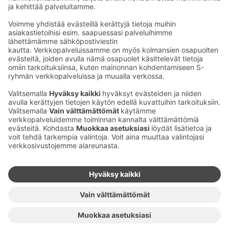
Kaup­pa­kes­kus
Ma-pe
9–20
La
9–19
Su
11–18
Katso poik­keus­au­kio­lot
täältä
Iso­katu 22–25,
90100 Oulu
S‑Market Herkku
Ma-pe
7–23
La
7–23
Su
9–22