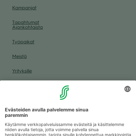
Kam­pan­jat
Tapah­tu­mat
Ajan­koh­taista
Työ­pai­kat
Meistä
Yri­tyk­sille
Muuta eväs­tea­se­tuk­sia & eväs­tein­for­maa­tio
Tie­to­suo­ja­se­loste (Arina)
Seu­raa meitä