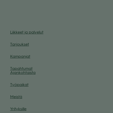
Liik­keet ja pal­ve­lut
Tar­jouk­set
Kam­pan­jat
Tapah­tu­mat
Ajan­koh­taista
Työ­pai­kat
Meistä
Yri­tyk­sille