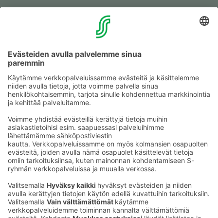
Muuta eväs­tea­se­tuk­sia & eväs­tein­for­maa­tio
Tie­to­suo­ja­se­loste (Arina)
Seu­raa meitä
Kaup­pa­kes­kus
Ma-pe
9–20
La
9–19
Su
11–18
Katso poik­keus­au­kio­lot
täältä
Iso­katu 22–25,