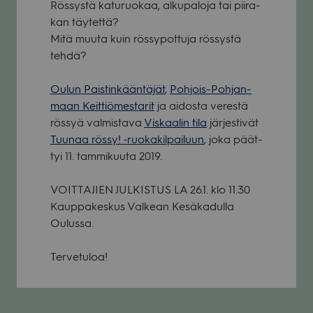
Rös­systä katu­ruo­kaa, alku­pa­loja tai pii­ra­
kan täy­tettä?
Mitä muuta kuin rös­sy­pot­tuja rös­systä
tehdä?
Oulun Pais­tin­kään­tä­jät
,
Poh­jois-Poh­jan­
maan Keit­tiö­mes­ta­rit
ja aidosta verestä
rös­syä val­mis­tava
Vis­kaa­lin tila
jär­jes­ti­vät
Tuu­naa rössy! ‑ruo­ka­kil­pai­luun
, joka päät­
tyi 11. tam­mi­kuuta 2019.
VOITTAJIEN JULKISTUS LA 26.1. klo 11.30
Kaup­pa­kes­kus Val­kean Kesä­ka­dulla
Oulussa.
Ter­ve­tu­loa!