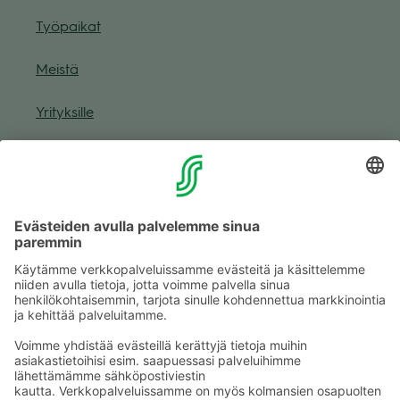
Työ­pai­kat
Meistä
Yri­tyk­sille
Muuta eväs­tea­se­tuk­sia & eväs­tein­for­maa­tio
Tie­to­suo­ja­se­loste (Arina)
Seu­raa meitä
Kaup­pa­kes­kus
Ma-pe
9–20