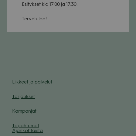
Esi­tyk­set klo 17:00 ja 17:30.
Ter­ve­tu­loa!
Liik­keet ja pal­ve­lut
Tar­jouk­set
Kam­pan­jat
Tapah­tu­mat
Ajan­koh­taista