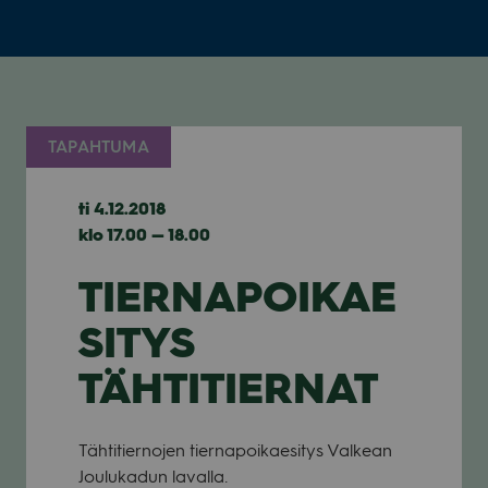
TAPAHTUMA
ti 4.12.2018
klo 17.00 — 18.00
TIERNAPOIKAE
SITYS
TÄHTITIERNAT
Täh­ti­tier­no­jen tier­na­poi­kae­si­tys Val­kean
Jou­lu­ka­dun lavalla.