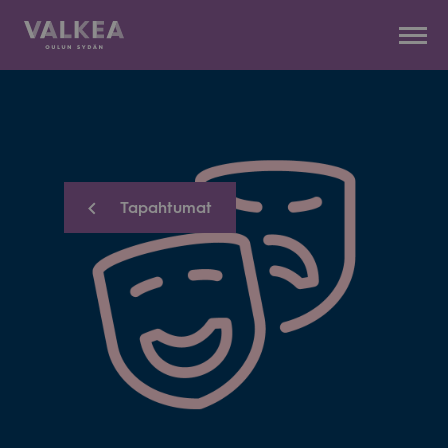
Kauppakeskus
Siirry
Valkea
sisältöön
Tapahtumat