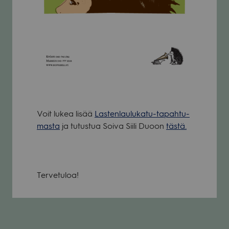
Voit lukea lisää
Las­ten­lau­lu­katu-tapah­tu­
masta
ja tutus­tua Soiva Siili Duoon
tästä.
Ter­ve­tu­loa!