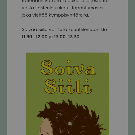
Rotu­aa­rin var­rella ja aukiolla jär­jes­tet­tä­
västä Las­ten­lau­lu­katu-tapah­tu­masta,
joka viet­tää kymp­pi­synt­tä­reitä.
Soi­vaa Sii­liä voit tulla kuun­te­le­maan klo
11.30.–12.00
ja
13.00–13.30.