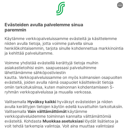
Muuta eväs­tea­se­tuk­sia & eväs­tein­for­maa­tio
Tie­to­suo­ja­se­loste (Arina)
Seu­raa meitä
Kaup­pa­kes­kus
Ma-pe
9–20
La
9–19
Su
11–18
Katso poik­keus­au­kio­lot
täältä
Iso­katu 22–25,
90100 Oulu