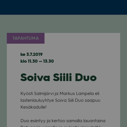
TAPAHTUMA
ke 3.7.2019
klo 11.30 — 13.30
Soiva Siili Duo
Kyösti Sal­mi­järvi ja Mar­kus Lam­pela eli
las­ten­lau­lu­yh­tye Soiva Siili Duo saa­puu
Kesä­ka­dulle!
Duo esiin­tyy ja ker­too samalla lau­an­taina