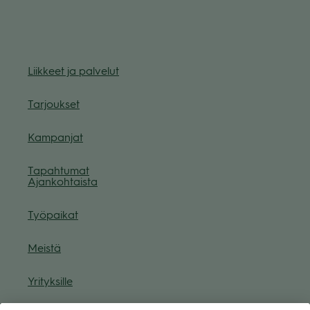
Liik­keet ja pal­ve­lut
Tar­jouk­set
Kam­pan­jat
Tapah­tu­mat
Ajan­koh­taista
Työ­pai­kat
Meistä
Yri­tyk­sille