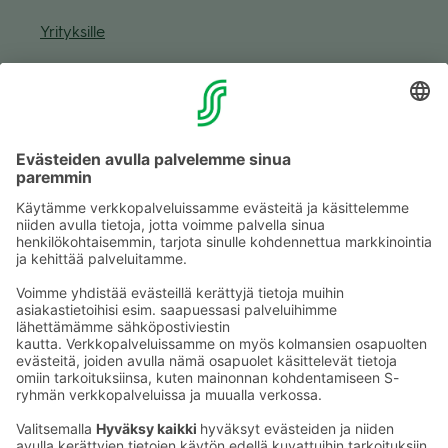
Yri­tyk­sille
Muuta eväs­tea­se­tuk­sia & eväs­tein­for­maa­tio
Tie­to­suo­ja­se­loste (Arina)
Seu­raa meitä
Kaup­pa­kes­kus
Ma-pe
9–20
La
9–19
Su
11–18
Katso poik­keus­au­kio­lot
täältä