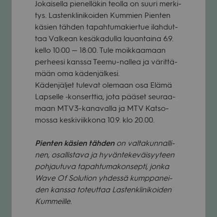
Jokai­sella pie­nel­lä­kin teolla on suuri mer­ki­
tys. Las­tenkli­ni­koi­den Kum­mien Pien­ten
käsien täh­den tapah­tu­ma­kier­tue ilah­dut­
taa Val­kean kesä­ka­dulla lau­an­taina 6.9.
kello 10:00 — 18:00. Tule moik­kaa­maan
per­heesi kanssa Teemu-nal­lea ja värit­tä­
mään oma käden­jäl­kesi.
Käden­jäl­jet tule­vat ole­maan osa Elämä
Lap­selle ‑kon­sert­tia, jota pää­set seu­raa­
maan MTV3-kana­valla ja MTV Kat­so­
mossa kes­ki­viik­kona 10.9. klo 20.00.
Pien­ten käsien täh­den
on val­ta­kun­nal­li­
nen, osal­lis­tava ja hyvän­te­ke­väi­syy­teen
poh­jau­tuva tapah­tu­ma­kon­septi, jonka
Wave Of Solu­tion yhdessä kump­pa­nei­
den kanssa toteut­taa Las­tenkli­ni­koi­den
Kum­meille.