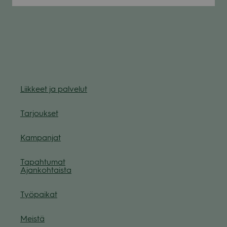
Liik­keet ja pal­ve­lut
Tar­jouk­set
Kam­pan­jat
Tapah­tu­mat
Ajan­koh­taista
Työ­pai­kat
Meistä