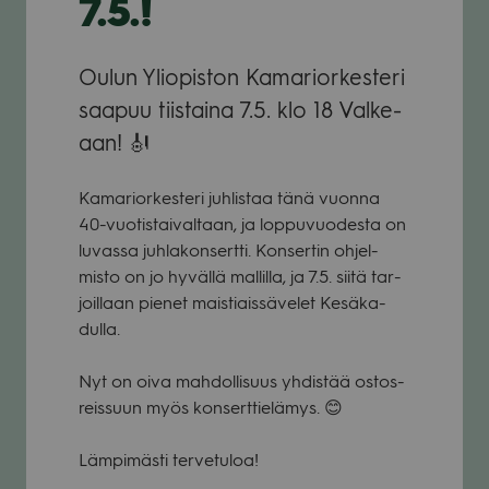
7.5.!
Oulun Yli­opis­ton Kama­rior­kes­teri
saa­puu tiis­taina 7.5. klo 18 Val­ke­
aan! 🎻
Kama­rior­kes­teri juh­lis­taa tänä vuonna
40-vuo­tis­tai­val­taan, ja lop­pu­vuo­desta on
luvassa juh­la­kon­sertti. Kon­ser­tin ohjel­
misto on jo hyvällä mal­lilla, ja 7.5. siitä tar­
joil­laan pie­net mais­tiais­sä­ve­let Kesä­ka­
dulla.
Nyt on oiva mah­dol­li­suus yhdis­tää ostos­
reis­suun myös kon­sert­tie­lä­mys. 😊
Läm­pi­mästi ter­ve­tu­loa!