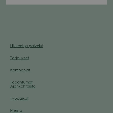
Liik­keet ja pal­ve­lut
Tar­jouk­set
Kam­pan­jat
Tapah­tu­mat
Ajan­koh­taista
Työ­pai­kat
Meistä