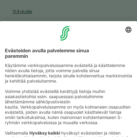
Yri­tyk­sille
Muuta eväs­tea­se­tuk­sia & eväs­tein­for­maa­tio
Tie­to­suo­ja­se­loste (Arina)
Seu­raa meitä
Kaup­pa­kes­kus
Ma-pe
9–20
La
9–19
Su
11–18
Katso poik­keus­au­kio­lot
täältä