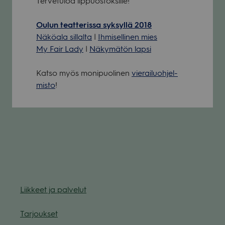
Ter­ve­tu­loa lip­puos­tok­sille!
Oulun teat­te­rissa syk­syllä 2018
Näkö­ala sil­lalta
|
Ihmi­sel­li­nen mies
My Fair Lady
|
Näky­mä­tön lapsi
Katso myös moni­puo­li­nen
vie­rai­luoh­jel­
misto
!
Liik­keet ja pal­ve­lut
Tar­jouk­set