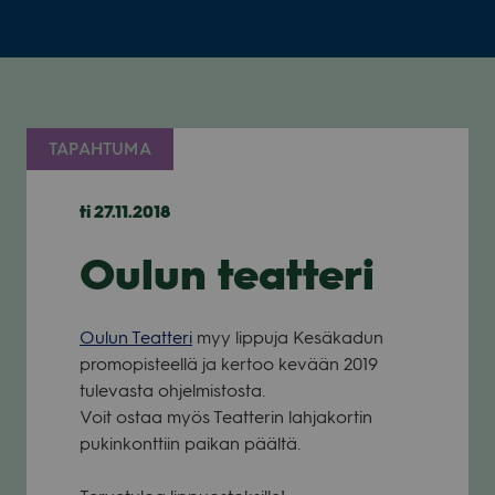
TAPAHTUMA
ti 27.11.2018
Oulun teatteri
Oulun Teat­teri
myy lip­puja Kesä­ka­dun
pro­mo­pis­teellä ja ker­too kevään 2019
tule­vasta ohjel­mis­tosta.
Voit ostaa myös Teat­te­rin lah­ja­kor­tin
pukin­kont­tiin pai­kan päältä.