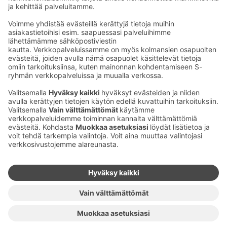
Kaup­pa­kes­kus
Ma-pe
9–20
La
9–19
Su
11–18
Katso poik­keus­au­kio­lot
täältä
Iso­katu 22–25,
90100 Oulu
S‑Market Herkku
Ma-pe
7–23
La
7–23
Su
9–22