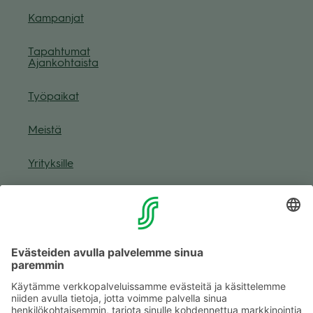
Kam­pan­jat
Tapah­tu­mat
Ajan­koh­taista
Työ­pai­kat
Meistä
Yri­tyk­sille
Muuta eväs­tea­se­tuk­sia & eväs­tein­for­maa­tio
Tie­to­suo­ja­se­loste (Arina)
Seu­raa meitä