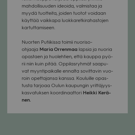
mah­dol­li­suu­den ideoida, val­mis­taa ja
myydä tuot­teita, joi­den tuo­tot voi­daan
käyt­tää vaik­kapa luok­ka­ret­ki­ra­has­to­jen
kar­tut­ta­mi­seen.
Nuor­ten Putii­kissa toi­mii nuo­riso-
ohjaaja
Maria Orren­maa
lap­sia ja nuo­ria
opas­taen ja huo­leh­tien, että kauppa pyö­
rii niin kuin pitää. Oppi­las­ryh­mät saa­pu­
vat myyn­ti­pai­kalle ennalta sovit­ta­vin vuo­
roin opet­ta­jansa kanssa. Kou­luille opas­
tusta tar­joaa Oulun kau­pun­gin yrit­tä­jyys­
kas­va­tuk­sen koor­di­naat­tori
Heikki Kerä­
nen.