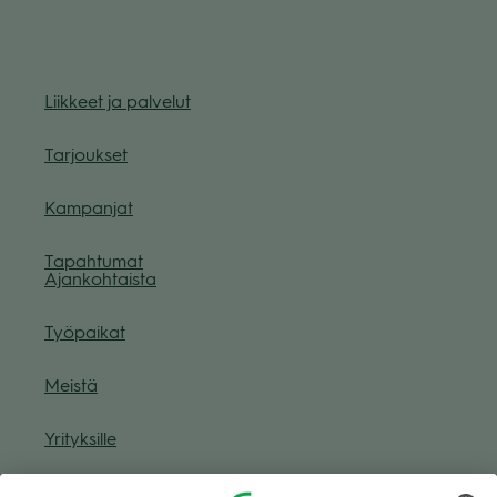
Liik­keet ja pal­ve­lut
Tar­jouk­set
Kam­pan­jat
Tapah­tu­mat
Ajan­koh­taista
Työ­pai­kat
Meistä
Yri­tyk­sille
Muuta eväs­tea­se­tuk­sia & eväs­tein­for­maa­tio