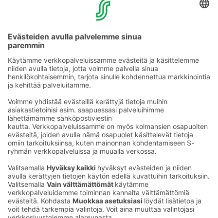
Tie­to­suo­ja­se­loste (Arina)
Seu­raa meitä
Kaup­pa­kes­kus
Ma-pe
9–20
La
9–19
Su
11–18
Katso poik­keus­au­kio­lot
täältä
Iso­katu 22–25,
90100 Oulu