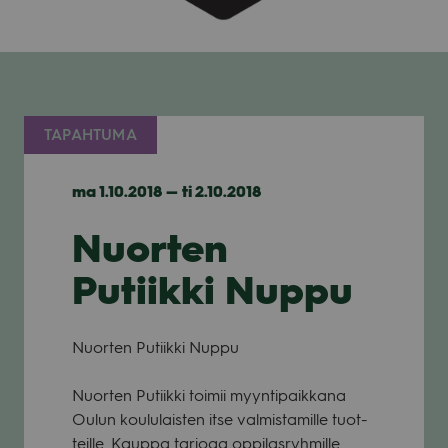
TAPAHTUMA
ma 1.10.2018 — ti 2.10.2018
Nuorten
Putiikki Nuppu
Nuor­ten Putiikki Nuppu
Nuor­ten Putiikki toi­mii myyn­ti­paik­kana
Oulun kou­lu­lais­ten itse val­mis­ta­mille tuot­
teille. Kauppa tar­joaa oppi­las­ryh­mille