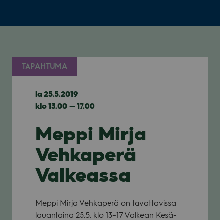
TAPAHTUMA
la 25.5.2019
klo 13.00 — 17.00
Meppi Mirja
Vehkaperä
Valkeassa
Meppi Mirja Veh­ka­perä on tavat­ta­vissa
lau­an­taina 25.5. klo 13–17 Val­kean Kesä­