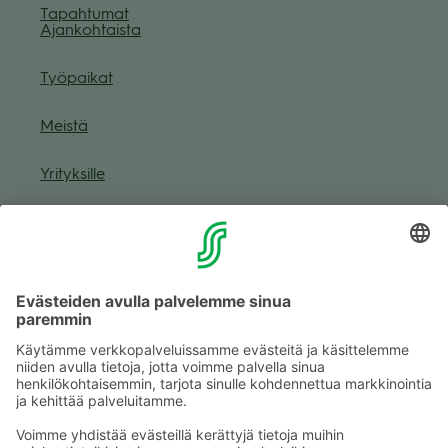
Tapah­tu­mat
Ajan­koh­taista
Työ­pai­kat
Meistä
Yri­tyk­sille
Muuta eväs­tea­se­tuk­sia & eväs­tein­for­maa­tio
Tie­to­suo­ja­se­loste (Arina)
Seu­raa meitä
Kaup­pa­kes­kus