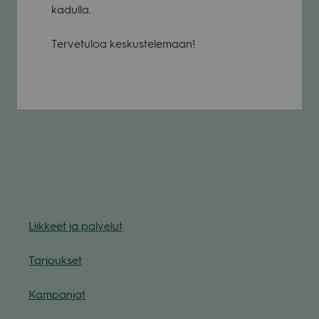
ka­dulla.
Ter­ve­tu­loa kes­kus­te­le­maan!
Liik­keet ja pal­ve­lut
Tar­jouk­set
Kam­pan­jat