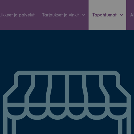
Liik­keet ja pal­ve­lut
Tar­jouk­set ja vin­kit
Tapah­tu­mat
Aj