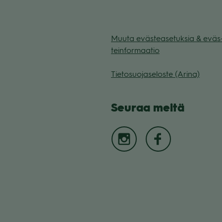
Muuta eväs­tea­se­tuk­sia & eväs
tein­for­maa­tio
Tie­to­suo­ja­se­loste (Arina)
Seu­raa meitä