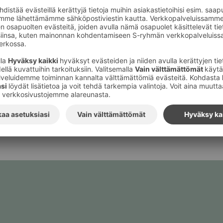
ta- ja hyvinvointikes
in promootio
in­ti­kes­kus
Fres­sin
pro­moo­tio.