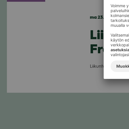
ma 23.7.2018
Liikun
Fress
Lii­kunta- ja hyvin­vo