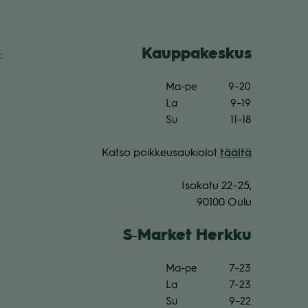
Kaup­pa­kes­kus
­
Ma-pe
9–20
La
9–19
Su
11–18
Katso poik­keus­au­kio­lot
täältä
Iso­katu 22–25,
90100 Oulu
S‑Market Herkku
Ma-pe
7–23
La
7–23
Su
9–22