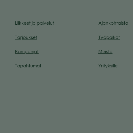
Liik­keet ja pal­ve­lut
Ajan­koh­taista
Tar­jouk­set
Työ­pai­kat
Kam­pan­jat
Meistä
Tapah­tu­mat
Yri­tyk­sille