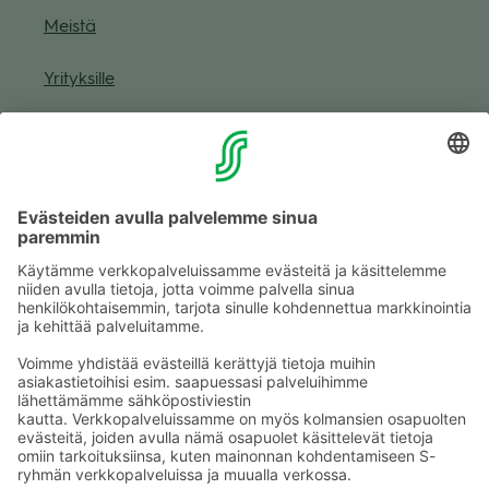
Meistä
Yri­tyk­sille
Muuta eväs­tea­se­tuk­sia & eväs­tein­for­maa­tio
Tie­to­suo­ja­se­loste (Arina)
Seu­raa meitä
Kaup­pa­kes­kus
Ma-pe
9–20
La
9–19
Su
11–18