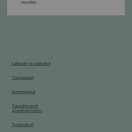
moo­tio.
Liik­keet ja pal­ve­lut
Tar­jouk­set
Kam­pan­jat
Tapah­tu­mat
Ajan­koh­taista
Työ­pai­kat