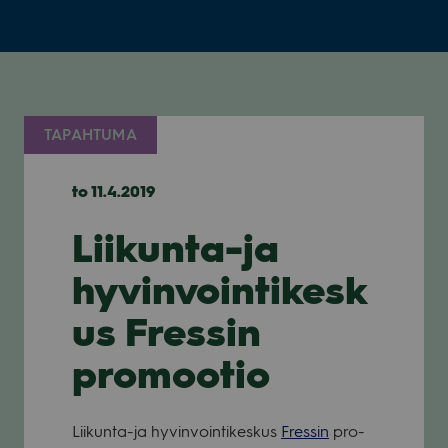
TAPAHTUMA
to 11.4.2019
Liikunta-ja
hyvinvointikesk
us Fressin
promootio
Lii­kunta-ja hyvin­voin­ti­kes­kus
Fres­sin
pro­