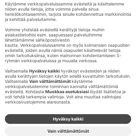
Seu­raa meitä
Kaup­pa­kes­kus
Ma-pe
9–20
La
9–19
Su
11–18
Katso poik­keus­au­kio­lot
täältä
Iso­katu 22–25,
90100 Oulu
S‑Market Herkku
Ma-pe
7–23
La
7–23