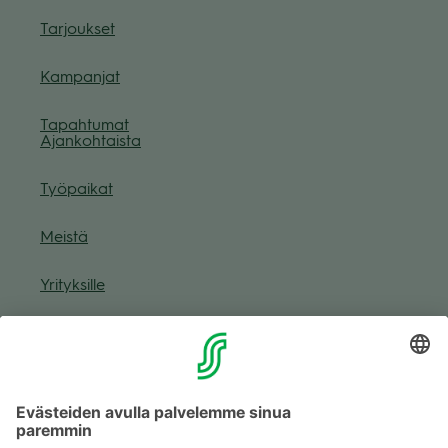
Tar­jouk­set
Kam­pan­jat
Tapah­tu­mat
Ajan­koh­taista
Työ­pai­kat
Meistä
Yri­tyk­sille
Muuta eväs­tea­se­tuk­sia & eväs­tein­for­maa­tio
Tie­to­suo­ja­se­loste (Arina)