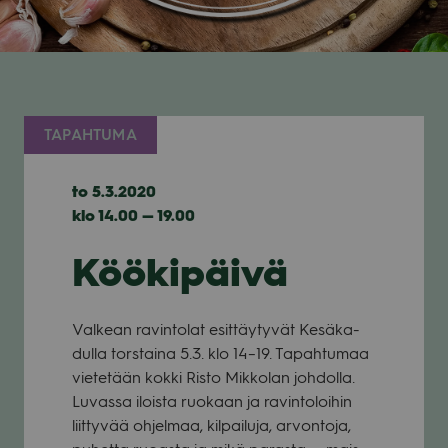
TAPAHTUMA
to 5.3.2020
klo 14.00 — 19.00
Köökipäivä
Val­kean ravin­to­lat esit­täy­ty­vät Kesä­ka­
dulla tors­taina 5.3. klo 14–19. Tapah­tu­maa
vie­te­tään kokki Risto Mik­ko­lan joh­dolla.
Luvassa iloista ruo­kaan ja ravin­to­loi­hin
liit­ty­vää ohjel­maa, kil­pai­luja, arvon­toja,