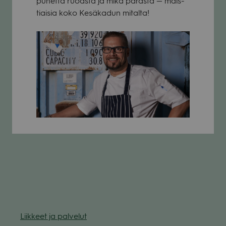
puhetta ruo­asta ja mikä parasta — mais­
tiai­sia koko Kesä­ka­dun mitalta!
Liik­keet ja pal­ve­lut