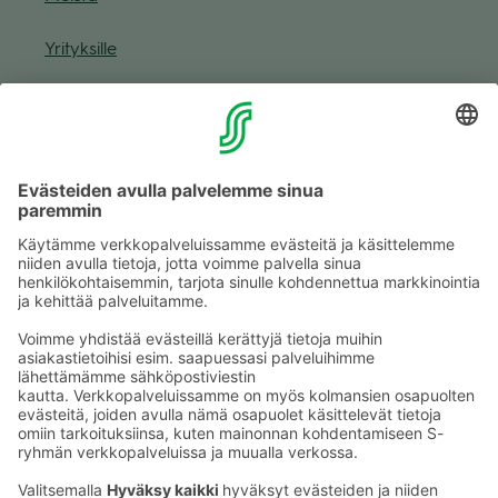
Yri­tyk­sille
Muuta eväs­tea­se­tuk­sia & eväs­tein­for­maa­tio
Tie­to­suo­ja­se­loste (Arina)
Seu­raa meitä
Kaup­pa­kes­kus
Ma-pe
9–20
La
9–19
Su
11–18