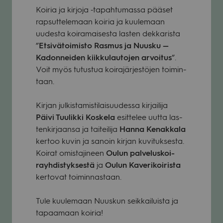
Koi­ria ja kir­joja ‑tapah­tu­massa pää­set
rap­sut­te­le­maan koi­ria ja kuu­le­maan
uudesta koi­ra­mai­sesta las­ten dek­ka­rista
”
Etsi­vä­toi­misto Ras­mus ja Nuusku —
Kadon­nei­den kiik­ku­lau­to­jen arvoi­tus
”.
Voit myös tutus­tua koi­ra­jär­jes­tö­jen toi­min­
taan.
Kir­jan jul­kis­ta­mis­ti­lai­suu­dessa kir­jai­lija
Päivi Tuu­likki Kos­kela
esit­te­lee uutta las­
ten­kir­jaansa ja tai­tei­lija
Hanna Kenak­kala
ker­too kuvin ja sanoin kir­jan kuvi­tuk­sesta.
Koi­rat omis­ta­ji­neen
Oulun pal­ve­lus­koi­
rayh­dis­tyk­sestä
ja
Oulun Kave­ri­koi­rista
ker­to­vat toi­min­nas­taan.
Tule kuu­le­maan Nuus­kun seik­kai­luista ja
tapaa­maan koi­ria!