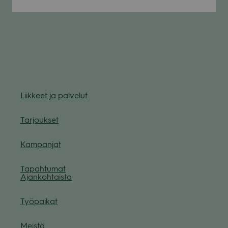
Liik­keet ja pal­ve­lut
Tar­jouk­set
Kam­pan­jat
Tapah­tu­mat
Ajan­koh­taista
Työ­pai­kat
Meistä