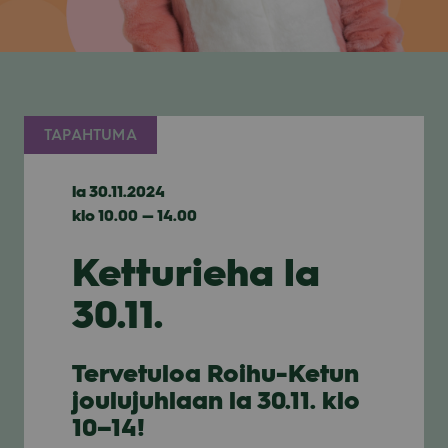
TAPAHTUMA
la 30.11.2024
klo 10.00 — 14.00
Ketturieha la
30.11.
Ter­ve­tu­loa Roihu-Ketun
jou­lu­juh­laan la 30.11. klo
10–14!