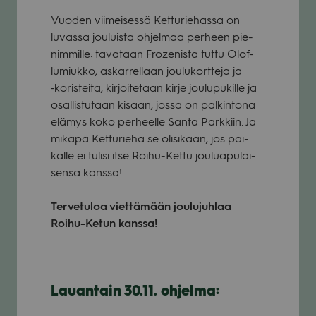
Vuo­den vii­mei­sessä Ket­tu­rie­hassa on
luvassa jou­luista ohjel­maa per­heen pie­
nim­mille: tava­taan Froze­nista tuttu Olof-
lumiukko, askar­rel­laan jou­lu­kort­teja ja
‑koris­teita, kir­joi­te­taan kirje jou­lu­pu­kille ja
osal­lis­tu­taan kisaan, jossa on pal­kin­tona
elä­mys koko per­heelle Santa Park­kiin. Ja
mikäpä Ket­tu­rieha se oli­si­kaan, jos pai­
kalle ei tulisi itse Roihu-Kettu jou­lua­pu­lai­
sensa kanssa!
Ter­ve­tu­loa viet­tä­mään jou­lu­juh­laa
Roihu-Ketun kanssa!
Lau­an­tain 30.11. ohjelma: