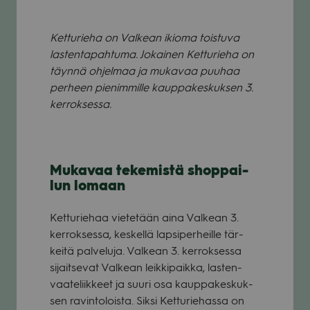
Ket­tu­rieha on Val­kean ikioma tois­tuva
las­ten­ta­pah­tuma. Jokai­nen Ket­tu­rieha on
täynnä ohjel­maa ja muka­vaa puu­haa
per­heen pie­nim­mille kaup­pa­kes­kuk­sen 3.
ker­rok­sessa.
Muka­vaa teke­mistä shop­pai­
lun lomaan
Ket­tu­rie­haa vie­te­tään aina Val­kean 3.
ker­rok­sessa, kes­kellä lap­si­per­heille tär­
keitä pal­ve­luja. Val­kean 3. ker­rok­sessa
sijait­se­vat Val­kean leik­ki­paikka, las­ten­
vaa­te­liik­keet ja suuri osa kaup­pa­kes­kuk­
sen ravin­to­loista. Siksi Ket­tu­rie­hassa on