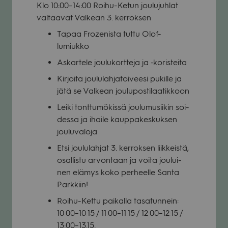
Klo 10:00–14:00 Roihu-Ketun jou­lu­juh­lat
val­taa­vat Val­kean 3. ker­rok­sen
Tapaa Froze­nista tuttu Olof-
lumiukko
Askar­tele jou­lu­kort­teja ja ‑koris­teita
Kir­joita jou­lu­lah­ja­toi­veesi pukille ja
jätä se Val­kean jou­lu­pos­ti­laa­tik­koon
Leiki tont­tu­mö­kissä jou­lu­musii­kin soi­
dessa ja ihaile kaup­pa­kes­kuk­sen
jou­lu­va­loja
Etsi jou­lu­lah­jat 3. ker­rok­sen liik­keistä,
osal­listu arvon­taan ja voita jou­lui­
nen elä­mys koko per­heelle Santa
Park­kiin!
Roihu-Kettu pai­kalla tasa­tun­nein:
10:00–10:15 / 11:00–11:15 / 12:00–12:15 /
13:00–13.15.