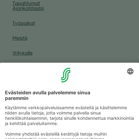
Tapah­tu­mat
Ajan­koh­taista
Työ­pai­kat
Meistä
Yri­tyk­sille
Muuta eväs­tea­se­tuk­sia & eväs­tein­for­maa­tio
Tie­to­suo­ja­se­loste (Arina)
Seu­raa meitä
Kaup­pa­kes­kus