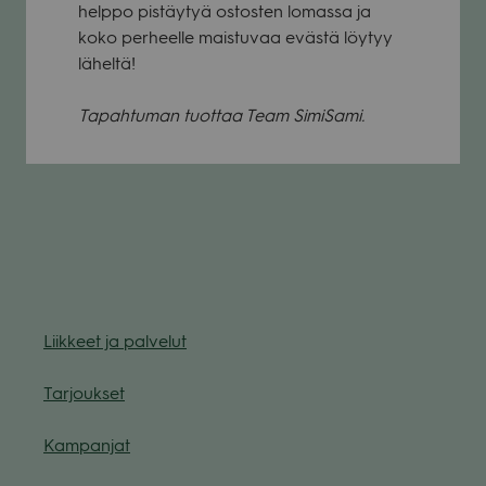
helppo pis­täy­tyä ostos­ten lomassa ja
koko per­heelle mais­tu­vaa evästä löy­tyy
läheltä!
Tapah­tu­man tuot­taa Team Simi­Sami.
Liik­keet ja pal­ve­lut
Tar­jouk­set
Kam­pan­jat