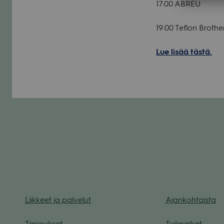
17:00 ABREU
19:00 Teflon Brot­he
Lue lisää tästä.
Liik­keet ja pal­ve­lut
Ajan­koh­taista
Tar­jouk­set
Työ­pai­kat