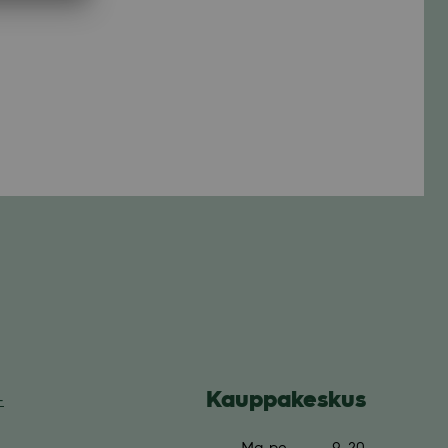
Kaup­pa­kes­kus
­