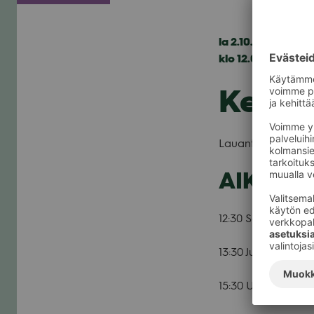
la 2.10.2021
klo 12.00 — 21.00
Kesä
Lau­an­taina 2.10. Ke
AIKATAU
12:30 Sana
13:30 Julius Ran­tala
15:30 Uusi Rak­kaus