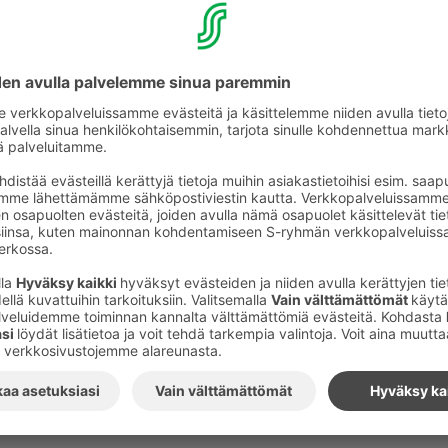
katuPOP
sä­ka­dulla jär­jes­te­tään ensim­mäistä ker­taa kau­pun­ki­fes­tari Ke
LU: