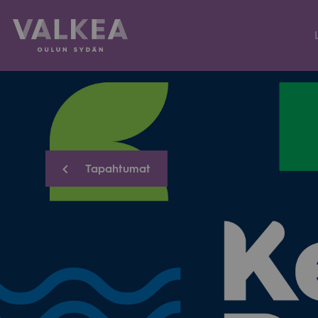
Kauppakeskus
Valkea
Siirry
sisältöön
Tapahtumat