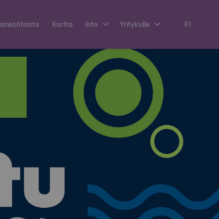
FI
an­koh­taista
Kartta
Info
Yri­tyk­sille