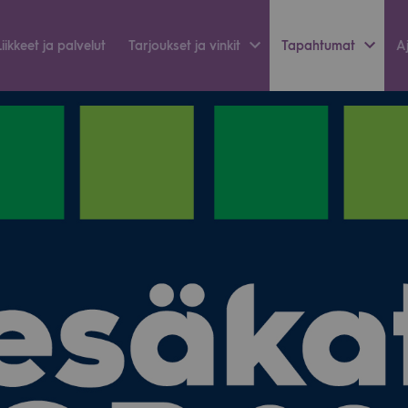
Liik­keet ja pal­ve­lut
Tar­jouk­set ja vin­kit
Tapah­tu­mat
Aj