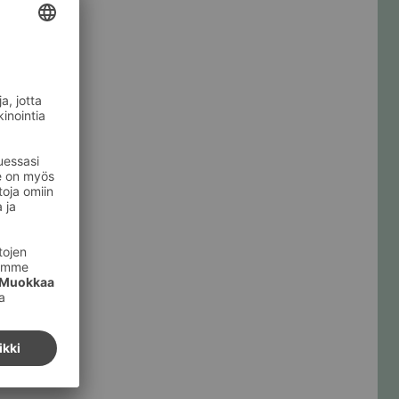
sä­ka­tu­POP.