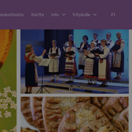
FI
an­koh­taista
Kartta
Info
Yri­tyk­sille