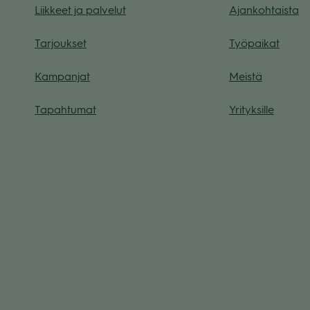
Liik­keet ja pal­ve­lut
Ajan­koh­taista
Tar­jouk­set
Työ­pai­kat
Kam­pan­jat
Meistä
Tapah­tu­mat
Yri­tyk­sille