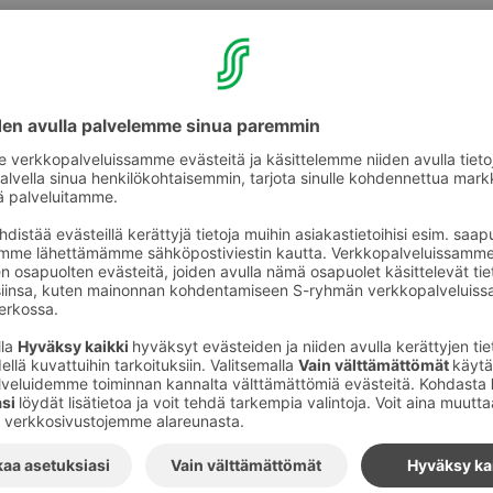
aisten kesäjuhlien
iset Kauppakeskus
assa
keassa vie­te­tään Kar­ja­lais­ten kesä­juh­lien ava­jai­sia lau­an­ta
lä-Kar­ja­lan pii­rin puheen­joh­taja Erkki Suu­ro­nen ker­too Kar­ja­lais
stä ja Oulun kesä­juh­lien ohjel­masta. Kar­ja­lan Lii­ton Poh­jo­lan pii
r­ja­lais­juu­ri­sesta runoi­li­jasta, Eeva Kil­vestä ja lausuu kaksi r
 Toivo Lyy­ran Muis­tat sie viel Kar­ja­laa. Muusikko Darina Nis­si­