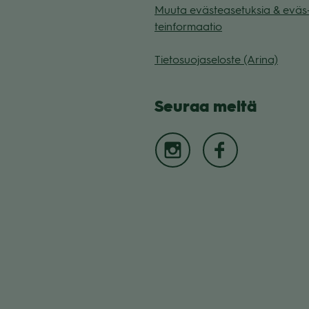
Muuta eväs­tea­se­tuk­sia & eväs
tein­for­maa­tio
Tie­to­suo­ja­se­loste (Arina)
Seu­raa meitä