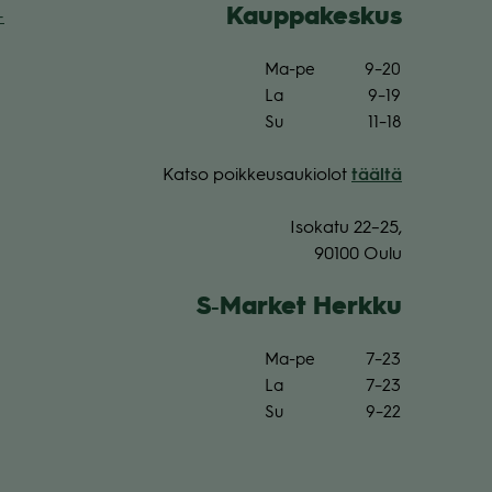
Kaup­pa­kes­kus
­
Ma-pe
9–20
La
9–19
Su
11–18
Katso poik­keus­au­kio­lot
täältä
Iso­katu 22–25,
90100 Oulu
S‑Market Herkku
Ma-pe
7–23
La
7–23
Su
9–22