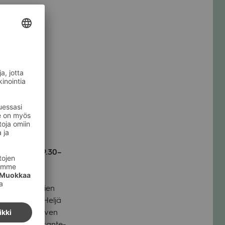
ina 13.6. klo 9.30–
­ten kesä­juh­lien
­rin sih­teeri Heljä
unoa: Eevan Kil­ven
nen soit­taa kan­te­