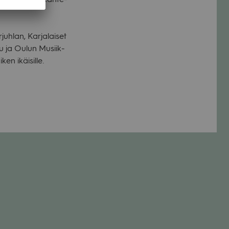
­juh­lan, Kar­ja­lai­set
lu ja Oulun Musiik­
ken ikäi­sille.