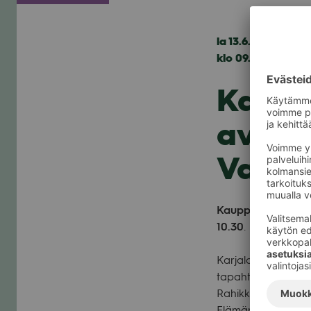
la 13.6.2026
klo 09.30 — 10.30
Karjal
avaja
Valke
Kaup­pa­kes­kus Val­
10.30
.
Kar­ja­lan Lii­ton Ete
tapah­tu­ma­pe­rin­tee
Rahik­kala ker­too ka
Elä­män evak­kona ja