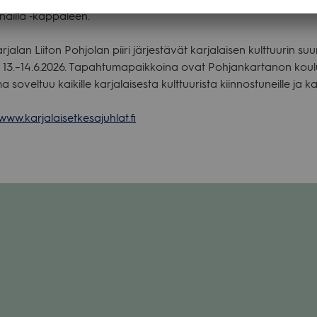
­nailla ‑kap­pa­leen.
­ja­lan Lii­ton Poh­jo­lan piiri jär­jes­tä­vät kar­ja­lai­sen kult­tuu­rin suur
 13.–14.6.2026. Tapah­tu­ma­paik­koina ovat Poh­jan­kar­ta­non kou
sovel­tuu kai­kille kar­ja­lai­sesta kult­tuu­rista kiin­nos­tu­neille ja kai­
www.karjalaisetkesajuhlat.fi