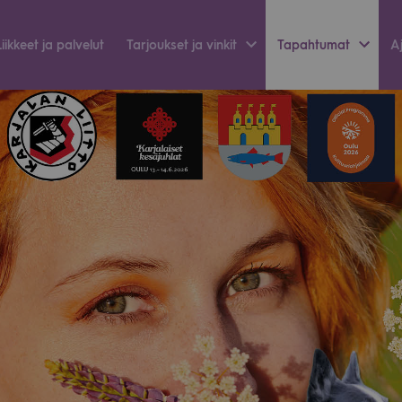
Liik­keet ja pal­ve­lut
Tar­jouk­set ja vin­kit
Tapah­tu­mat
Aj