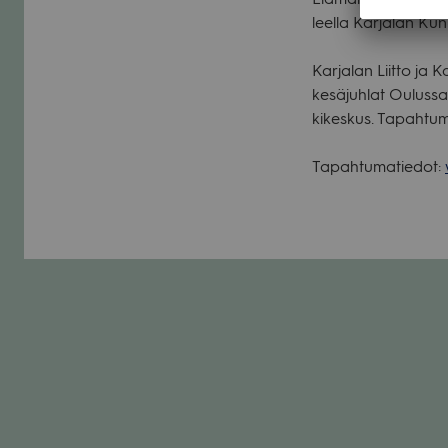
leella Kar­ja­lan Kun
Kar­ja­lan Liitto ja Kar
kesä­juh­lat Oulussa
ki­kes­kus. Tapah­tuma 
Tapah­tu­ma­tie­dot: