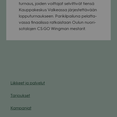
tur­naus, joi­den voit­ta­jat sel­vit­ti­vät tiensä
Kaup­pa­kes­kus Val­keassa jär­jes­tet­tä­vään
lop­pu­tur­nauk­seen. Pari­kil­pai­luna pelat­ta­
vassa finaa­lissa rat­kais­taan Oulun nuo­ri­
so­ta­lo­jen CS:GO Wing­man mes­ta­rit.
Liik­keet ja pal­ve­lut
Tar­jouk­set
Kam­pan­jat