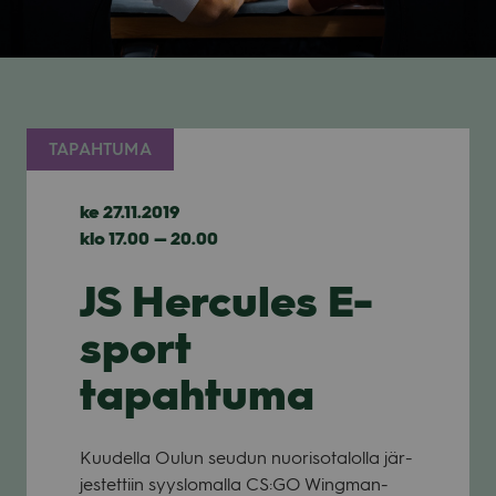
TAPAHTUMA
ke 27.11.2019
klo 17.00 — 20.00
JS Hercules E-
sport
tapahtuma
Kuu­della Oulun seu­dun nuo­ri­so­ta­lolla jär­
jes­tet­tiin syys­lo­malla CS:GO Wing­man-