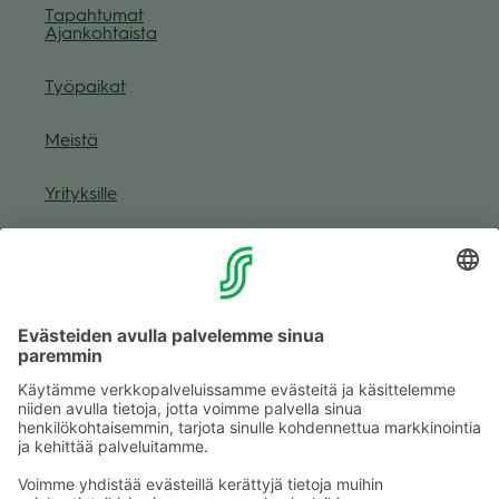
Tapah­tu­mat
Ajan­koh­taista
Työ­pai­kat
Meistä
Yri­tyk­sille
Muuta eväs­tea­se­tuk­sia & eväs­tein­for­maa­tio
Tie­to­suo­ja­se­loste (Arina)
Seu­raa meitä
Kaup­pa­kes­kus