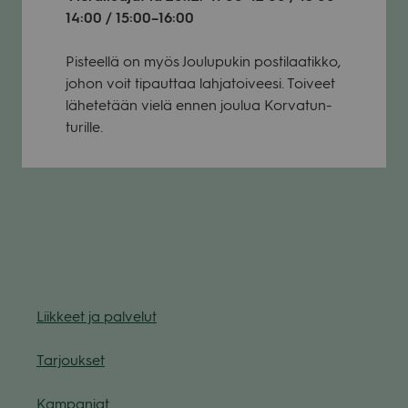
14:00 / 15:00–16:00
Pis­teellä on myös Jou­lu­pu­kin pos­ti­laa­tikko,
johon voit tipaut­taa lah­ja­toi­veesi. Toi­veet
lähe­te­tään vielä ennen jou­lua Kor­va­tun­
tu­rille.
Liik­keet ja pal­ve­lut
Tar­jouk­set
Kam­pan­jat