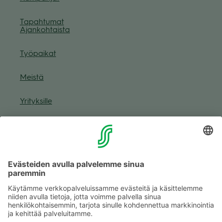
Tapah­tu­mat
Ajan­koh­taista
Työ­pai­kat
Meistä
Yri­tyk­sille
Muuta eväs­tea­se­tuk­sia & eväs­tein­for­maa­tio
Tie­to­suo­ja­se­loste (Arina)
Seu­raa meitä