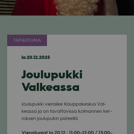
TAPAHTUMA
la 20.12.2025
Joulupukki
Valkeassa
Jou­lu­pukki vie­rai­lee Kaup­pa­kes­kus Val­
keassa ja on tavat­ta­vissa kol­man­nen ker­
rok­sen jou­lu­pu­kin pis­teellä.
Vie­rai­lua­jat la 20.12.: 11:00–12:00 / 13:00–