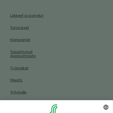
Liik­keet ja pal­ve­lut
Tar­jouk­set
Kam­pan­jat
Tapah­tu­mat
Ajan­koh­taista
Työ­pai­kat
Meistä
Yri­tyk­sille
Muuta eväs­tea­se­tuk­sia & eväs­tein­for­maa­tio