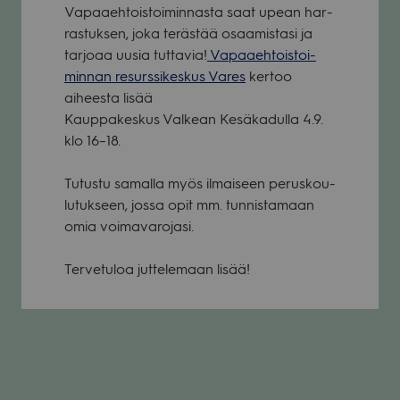
Vapaa­eh­tois­toi­min­nasta saat upean har­
ras­tuk­sen, joka teräs­tää osaa­mis­tasi ja
tar­joaa uusia tut­ta­via!
Vapaa­eh­tois­toi­
min­nan resurs­si­kes­kus Vares
ker­too
aiheesta lisää
Kaup­pa­kes­kus Val­kean Kesä­ka­dulla 4.9.
klo 16–18.
Tutustu samalla myös ilmai­seen perus­kou­
lu­tuk­seen, jossa opit mm. tun­nis­ta­maan
omia voi­ma­va­ro­jasi.
Ter­ve­tu­loa jut­te­le­maan lisää!