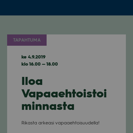
TAPAHTUMA
ke 4.9.2019
klo 16.00 — 18.00
Iloa
Vapaaehtoistoi
minnasta
Rikasta arkeasi vapaa­eh­toi­suu­della!