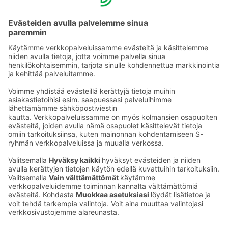
Tie­to­suo­ja­se­loste (Arina)
Seu­raa meitä
Kaup­pa­kes­kus
Ma-pe
9–20
La
9–19
Su
11–18
Katso poik­keus­au­kio­lot
täältä
Iso­katu 22–25,
90100 Oulu
S‑Market Herkku