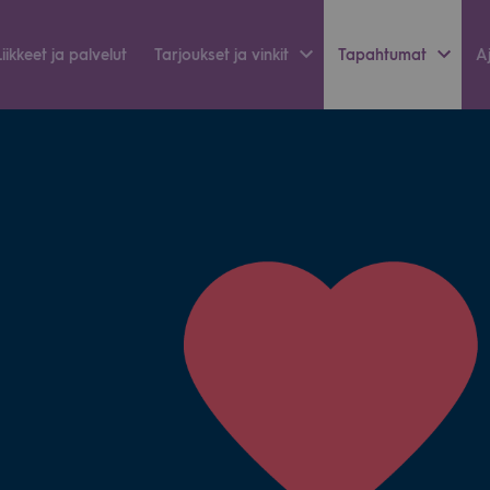
Liik­keet ja pal­ve­lut
Tar­jouk­set ja vin­kit
Tapah­tu­mat
Aj