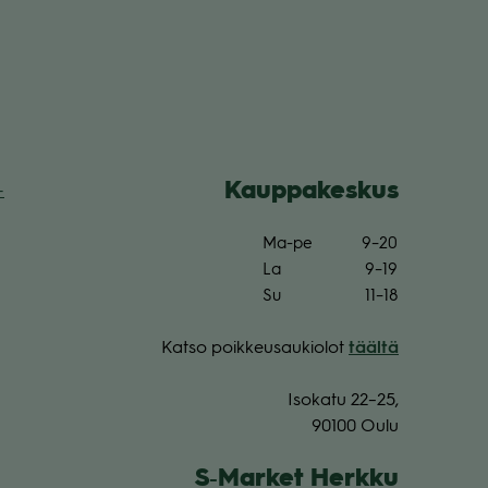
Kaup­pa­kes­kus
­
Ma-pe
9–20
La
9–19
Su
11–18
Katso poik­keus­au­kio­lot
täältä
Iso­katu 22–25,
90100 Oulu
S‑Market Herkku