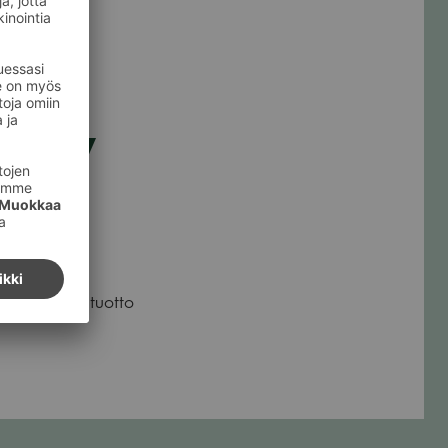
t by
i­set, joi­den tuotto