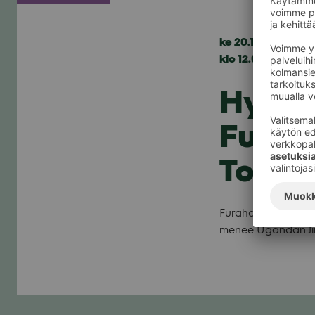
ke 20.11.2019
klo 12.00 — 19.00
Hyvän
Furah
Toivon
Furaha Home of Hope 
menee Ugan­dan Jin­ja