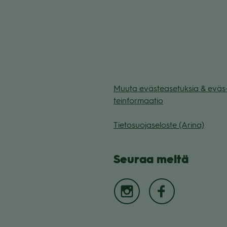
Muuta eväs­tea­se­tuk­sia & eväs
tein­for­maa­tio
Tie­to­suo­ja­se­loste (Arina)
Seu­raa meitä