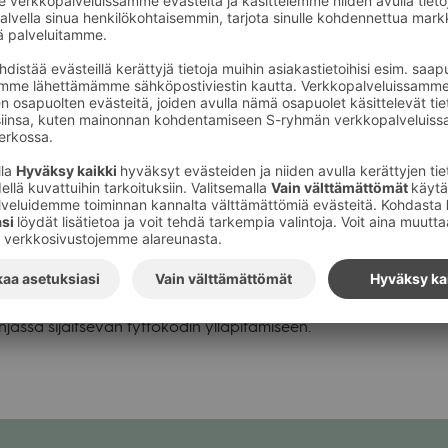
tekeväisyysmyyjäise
a Home of hope -
koti
— Toi­von­koti jär­jes­tää Kesä­ka­dulla hyvän­te­ke­väi­syys­myy­jä
ssa sijait­se­van tyt­tö­ko­din yllä­pi­tä­mi­seen.