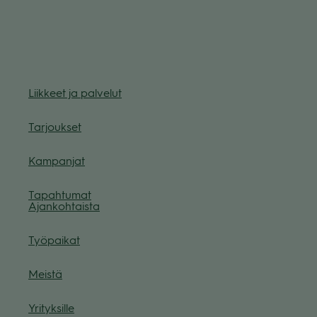
Liik­keet ja pal­ve­lut
Tar­jouk­set
Kam­pan­jat
Tapah­tu­mat
Ajan­koh­taista
Työ­pai­kat
Meistä
Yri­tyk­sille