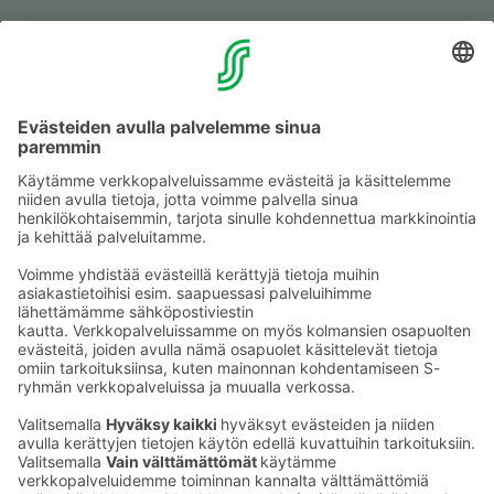
Muuta eväs­tea­se­tuk­sia & eväs­tein­for­maa­tio
Tie­to­suo­ja­se­loste (Arina)
Seu­raa meitä
Kaup­pa­kes­kus
Ma-pe
9–20
La
9–19
Su
11–18
Katso poik­keus­au­kio­lot
täältä
Iso­katu 22–25,