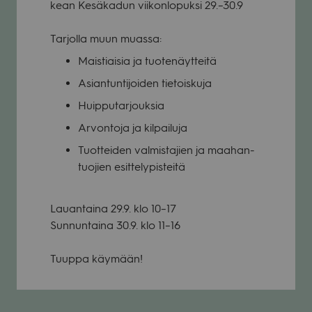
kean Kesä­ka­dun vii­kon­lo­puksi 29.–30.9
Tar­jolla muun muassa:
Mais­tiai­sia ja tuo­te­näyt­teitä
Asian­tun­ti­joi­den tie­tois­kuja
Huip­pu­tar­jouk­sia
Arvon­toja ja kil­pai­luja
Tuot­tei­den val­mis­ta­jien ja maa­han­
tuo­jien esit­te­ly­pis­teitä
Lau­an­taina 29.9. klo 10–17
Sun­nun­taina 30.9. klo 11–16
Tuuppa käy­mään!