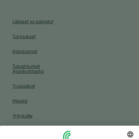
Liik­keet ja pal­ve­lut
Tar­jouk­set
Kam­pan­jat
Tapah­tu­mat
Ajan­koh­taista
Työ­pai­kat
Meistä
Yri­tyk­sille
Muuta eväs­tea­se­tuk­sia & eväs­tein­for­maa­tio