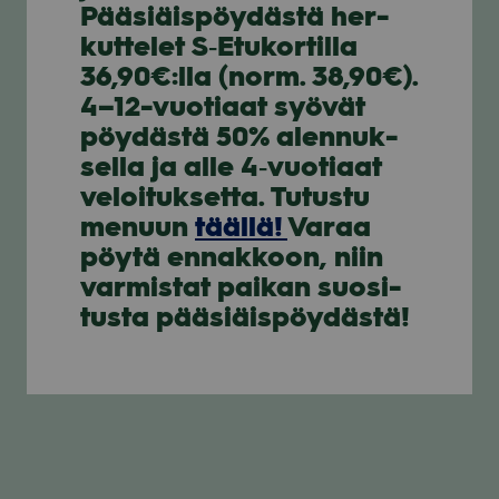
Pää­siäis­pöy­dästä her­
kut­te­let S‑Etukortilla
36,90€:lla (norm. 38,90€).
4–12-vuotiaat syö­vät
pöy­dästä 50% alen­nuk­
sella ja alle 4‑vuotiaat
veloi­tuk­setta. Tutustu
menuun
täällä!
Varaa
pöytä ennak­koon, niin
var­mis­tat pai­kan suo­si­
tusta pää­siäis­pöy­dästä!