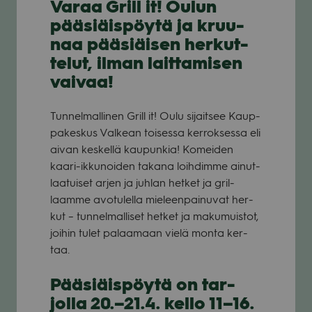
Varaa Grill it! Oulun
pää­siäis­pöytä ja kruu­
naa pää­siäi­sen her­kut­
te­lut, ilman lait­ta­mi­sen
vai­vaa!
Tun­nel­mal­li­nen Grill it! Oulu sijait­see Kaup­
pa­kes­kus Val­kean toi­sessa ker­rok­sessa eli
aivan kes­kellä kau­pun­kia! Komei­den
kaari-ikku­noi­den takana loih­dimme ainut­
laa­tui­set arjen ja juh­lan het­ket ja gril­
laamme avo­tu­lella mie­leen­pai­nu­vat her­
kut – tun­nel­mal­li­set het­ket ja maku­muis­tot,
joi­hin tulet palaa­maan vielä monta ker­
taa.
Pää­siäis­pöytä on tar­
jolla 20.–21.4. kello 11–16.