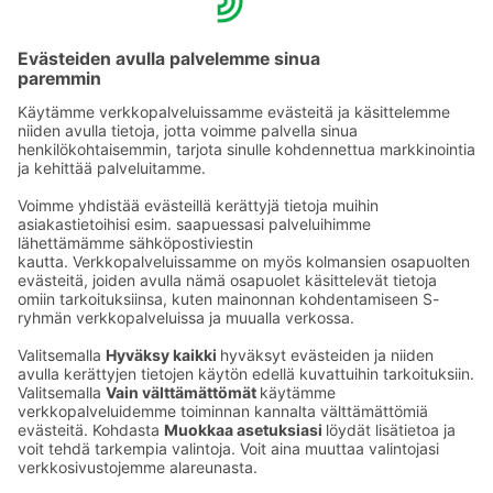
Tie­to­suo­ja­se­loste (Arina)
Seu­raa meitä
Kaup­pa­kes­kus
Ma-pe
9–20
La
9–19
Su
11–18
Katso poik­keus­au­kio­lot
täältä
Iso­katu 22–25,
90100 Oulu