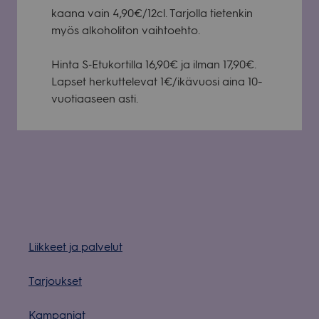
kaana vain 4,90€/12cl. Tar­jolla tie­ten­kin
myös alko­ho­li­ton vaih­toehto.
Hinta S‑Etukortilla 16,90€ ja ilman 17,90€.
Lap­set her­kut­te­le­vat 1€/ikävuosi aina 10-
vuo­ti­aa­seen asti.
Liik­keet ja pal­ve­lut
Tar­jouk­set
Kam­pan­jat