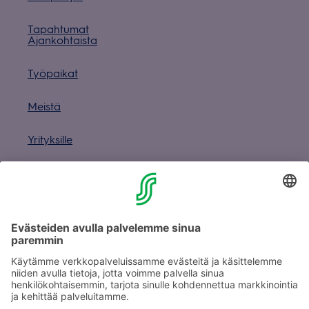
Tapah­tu­mat
Ajan­koh­taista
Työ­pai­kat
Meistä
Yri­tyk­sille
Muuta eväs­tea­se­tuk­sia & eväs­tein­for­maa­tio
Tie­to­suo­ja­se­loste (Arina)
Seu­raa meitä