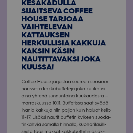
KESÄKADULLA
SIJAITSEVA COFFEE
HOUSE TARJOAA
VAIHTELEVAN
KATTAUKSEN
HERKULLISIA KAKKUJA
KAKSIN KÄSIN
NAUTITTAVAKSI JOKA
KUUSSA!
Cof­fee House jär­jes­tää suu­reen suo­sioon
nous­seita kak­ku­buf­fe­teja joka kuu­kausi
aina yhtenä sun­nun­taina kuu­kau­desta —
mar­ras­kuussa 10.11. Buf­fe­tissa saat syödä
iha­nia kak­kuja niin pal­jon kuin haluat kello
11–17. Lisäksi nau­tit buf­fe­tin kyl­keen suo­da­
tin­kah­via samalla hin­nalla, kuo­ha­ri­la­sil­li­
sesta taas mak­sat kak­ku­buf­fe­tin asiak­