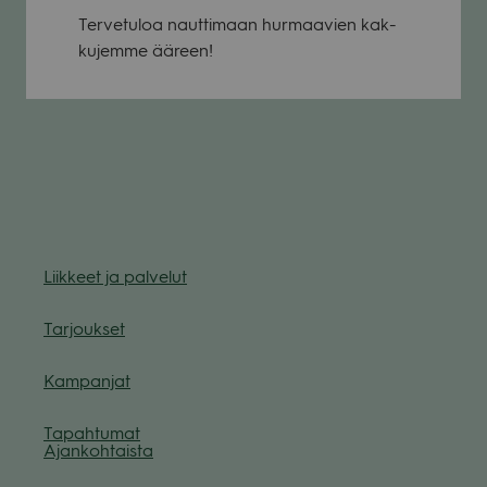
Ter­ve­tu­loa naut­ti­maan hur­maa­vien kak­
ku­jemme ääreen!
Liik­keet ja pal­ve­lut
Tar­jouk­set
Kam­pan­jat
Tapah­tu­mat
Ajan­koh­taista