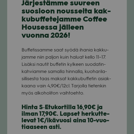
Jär­jes­tämme suu­reen
suo­sioon nous­seita kak­
ku­buf­fe­te­jamme Cof­fee
Housessa jäl­leen
vuonna 2026!
Buf­fe­tis­samme saat syödä iha­nia kak­ku­
jamme niin pal­jon kuin haluat kello 11–17.
Lisäksi nau­tit buf­fe­tin kyl­keen suo­da­tin­
kah­viamme samalla hin­nalla, kuo­ha­ri­la­
sil­li­sesta taas mak­sat kak­ku­buf­fe­tin asiak­
kaana vain 4,90€/12cl. Tar­jolla tie­ten­kin
myös alko­ho­li­ton vaih­toehto.
Hinta S‑Etukortilla 16,90€ ja
ilman 17,90€. Lap­set her­kut­te­
le­vat 1€/ikävuosi aina 10-vuo­
ti­aa­seen asti.