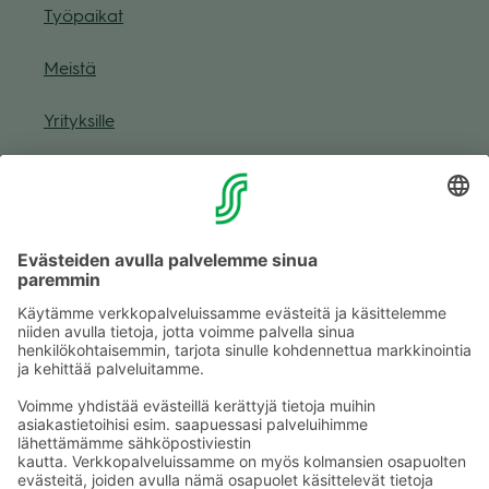
Työ­pai­kat
Meistä
Yri­tyk­sille
Muuta eväs­tea­se­tuk­sia & eväs­tein­for­maa­tio
Tie­to­suo­ja­se­loste (Arina)
Seu­raa meitä
Kaup­pa­kes­kus
Ma-pe
9–20
La
9–19