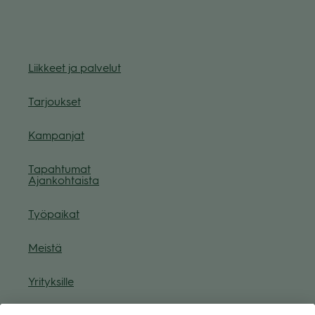
Liik­keet ja pal­ve­lut
Tar­jouk­set
Kam­pan­jat
Tapah­tu­mat
Ajan­koh­taista
Työ­pai­kat
Meistä
Yri­tyk­sille