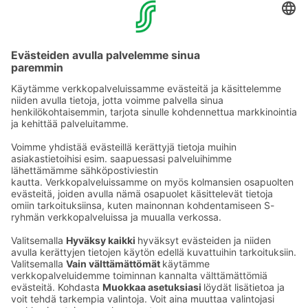
Muuta eväs­tea­se­tuk­sia & eväs­tein­for­maa­tio
Tie­to­suo­ja­se­loste (Arina)
Seu­raa meitä
Kaup­pa­kes­kus
Ma-pe
9–20
La
9–19
Su
11–18
Katso poik­keus­au­kio­lot
täältä
Iso­katu 22–25,
90100 Oulu