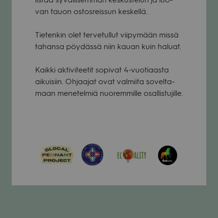
van tauon ostos­reis­sun kes­kellä.
Tie­ten­kin olet ter­ve­tul­lut vii­py­mään missä
tahansa pöy­dässä niin kauan kuin haluat.
Kaikki akti­vi­tee­tit sopi­vat 4‑vuotiaasta
aikui­siin. Ohjaa­jat ovat val­miita sovel­ta­
maan mene­tel­miä nuo­rem­mille osal­lis­tu­jille.