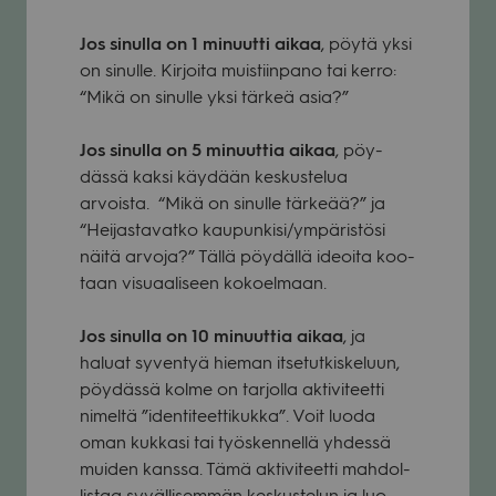
Jos sinulla on 1 minuutti aikaa
, pöytä yksi
on sinulle. Kir­joita muis­tiin­pano tai kerro:
“Mikä on sinulle yksi tär­keä asia?”
Jos sinulla on 5 minuut­tia aikaa
, pöy­
dässä kaksi käy­dään kes­kus­te­lua
arvoista. “Mikä on sinulle tär­keää?” ja
“Hei­jas­ta­vatko kaupunkisi/ympäristösi
näitä arvoja?” Tällä pöy­dällä ideoita koo­
taan visu­aa­li­seen kokoel­maan.
Jos sinulla on 10 minuut­tia aikaa
, ja
haluat syven­tyä hie­man itse­tut­kis­ke­luun,
pöy­dässä kolme on tar­jolla akti­vi­teetti
nimeltä ”iden­ti­teet­ti­kukka”. Voit luoda
oman kuk­kasi tai työs­ken­nellä yhdessä
mui­den kanssa. Tämä akti­vi­teetti mah­dol­
lis­taa syväl­li­sem­män kes­kus­te­lun ja luo­