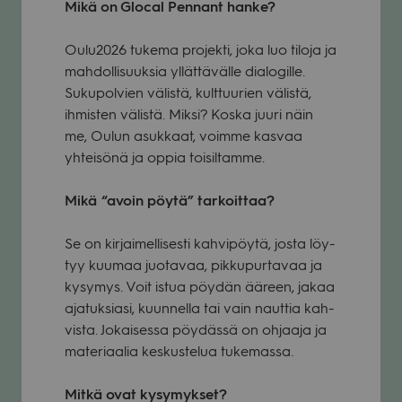
Mikä on Glocal Pen­nant hanke?
Oulu2026 tukema pro­jekti, joka luo tiloja ja
mah­dol­li­suuk­sia yllät­tä­välle dia­lo­gille.
Suku­pol­vien välistä, kult­tuu­rien välistä,
ihmis­ten välistä. Miksi? Koska juuri näin
me, Oulun asuk­kaat, voimme kas­vaa
yhtei­sönä ja oppia toi­sil­tamme.
Mikä “avoin pöytä” tar­koit­taa?
Se on kir­jai­mel­li­sesti kah­vi­pöytä, josta löy­
tyy kuu­maa juo­ta­vaa, pik­ku­pur­ta­vaa ja
kysy­mys. Voit istua pöy­dän ääreen, jakaa
aja­tuk­siasi, kuun­nella tai vain naut­tia kah­
vista. Jokai­sessa pöy­dässä on ohjaaja ja
mate­ri­aa­lia kes­kus­te­lua tuke­massa.
Mitkä ovat kysy­myk­set?