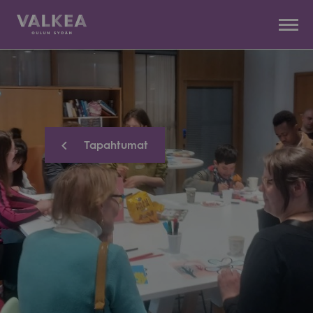
Kauppakeskus
Siirry
Valkea
sisältöön
Tapahtumat