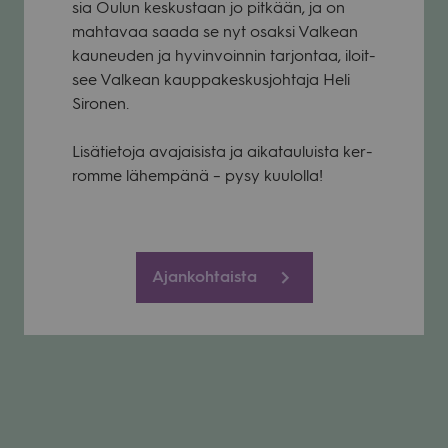
sia Oulun kes­kus­taan jo pit­kään, ja on
mah­ta­vaa saada se nyt osaksi Val­kean
kau­neu­den ja hyvin­voin­nin tar­jon­taa, iloit­
see Val­kean kaup­pa­kes­kus­joh­taja Heli
Siro­nen.
Lisä­tie­toja ava­jai­sista ja aika­tau­luista ker­
romme lähem­pänä – pysy kuu­lolla!
Ajankohtaista