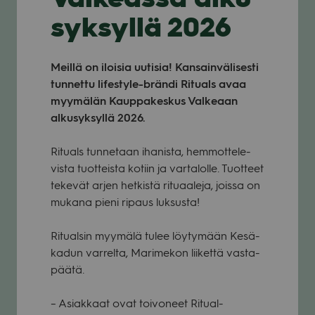
syksyllä 2026
Meillä on iloi­sia uuti­sia! Kan­sain­vä­li­sesti
tun­nettu lifes­tyle-brändi Rituals avaa
myy­mä­län Kaup­pa­kes­kus Val­ke­aan
alkusyk­syllä 2026.
Rituals tun­ne­taan iha­nista, hem­mot­te­le­
vista tuot­teista kotiin ja var­ta­lolle. Tuot­teet
teke­vät arjen het­kistä ritu­aa­leja, joissa on
mukana pieni ripaus luk­susta!
Ritual­sin myy­mälä tulee löy­ty­mään Kesä­
ka­dun var­relta, Mari­me­kon lii­kettä vas­ta­
päätä.
– Asiak­kaat ovat toi­vo­neet Ritual­