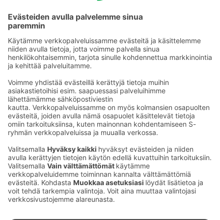
Tie­to­suo­ja­se­loste (Arina)
Seu­raa meitä
Kaup­pa­kes­kus
Ma-pe
9–20
La
9–19
Su
11–18
Katso poik­keus­au­kio­lot
täältä
Iso­katu 22–25,
90100 Oulu
S‑Market Herkku