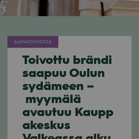
AJANKOHTAISTA
Toivottu brändi
saapuu Oulun
sydämeen –
myymälä
avautuu Kaupp
akeskus
Valkeassa alku