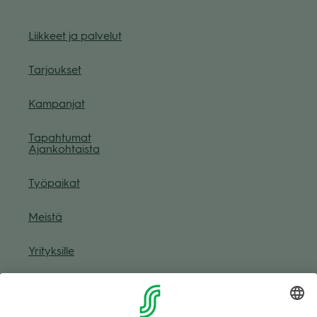
Liik­keet ja pal­ve­lut
Tar­jouk­set
Kam­pan­jat
Tapah­tu­mat
Ajan­koh­taista
Työ­pai­kat
Meistä
Yri­tyk­sille
Muuta eväs­tea­se­tuk­sia & eväs­tein­for­maa­tio