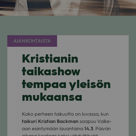
AJANKOHTAISTA
Kristianin
taikashow
tempaa yleisön
mukaansa
Koko per­heen tai­kuutta on luvassa, kun
tai­kuri Kris­tian Back­man
saa­puu Val­ke­
aan esiin­ty­mään lau­an­taina
14.3
. Päi­vän
aikana koe­taan kaksi viih­dyt­tä­vää