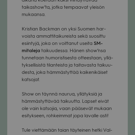
taikashow’ta, jotka tem­paa­vat ylei­sön
mukaansa.
Kris­tian Back­man on yksi Suo­men har­
voista ammat­ti­tai­ku­reista sekä suo­sittu
esiin­tyjä, joka on voit­ta­nut useita
SM-
mita­leja
tai­kuu­dessa. Hänen show’nsa
tun­ne­taan humo­ris­ti­sesta ottees­taan, yllä­
tyk­sel­li­sistä tilan­teista ja tai­ta­vasta tai­kuu­
desta, joka häm­mäs­tyt­tää kai­ke­ni­käi­set
kat­so­jat.
Show on täynnä nau­rua, yllä­tyk­siä ja
häm­mäs­tyt­tä­vää tai­kuutta. Lap­set eivät
ole vain kat­so­jia, vaan pää­se­vät mukaan
esi­tyk­seen, roh­keim­mat jopa lavalle asti!
Tule viet­tä­mään taian täy­tei­nen hetki Val­