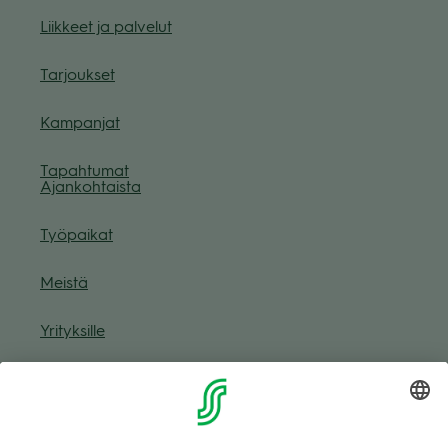
Liik­keet ja pal­ve­lut
Tar­jouk­set
Kam­pan­jat
Tapah­tu­mat
Ajan­koh­taista
Työ­pai­kat
Meistä
Yri­tyk­sille
Muuta eväs­tea­se­tuk­sia & eväs­tein­for­maa­tio
Tie­to­suo­ja­se­loste (Arina)