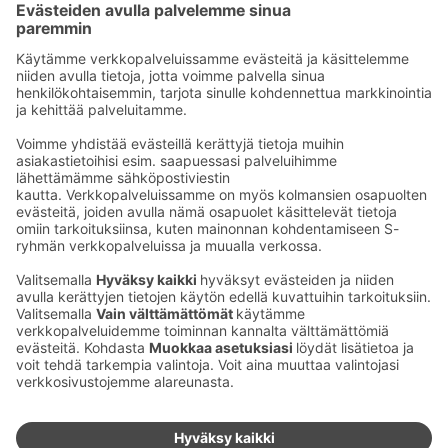
Seu­raa meitä
Kaup­pa­kes­kus
Ma-pe
9–20
La
9–19
Su
11–18
Katso poik­keus­au­kio­lot
täältä
Iso­katu 22–25,
90100 Oulu
S‑Market Herkku