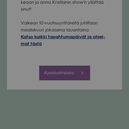
ke­aan ja anna Kris­tia­nin show’n yllät­tää
sinut!
Val­kean 10‑vuotissynttäreitä juh­li­taan
maa­lis­kuun jokai­sena lau­an­taina.
Katso kaikki tapah­tu­ma­päi­vät ja ohjel­
mat tästä
Ajankohtaista