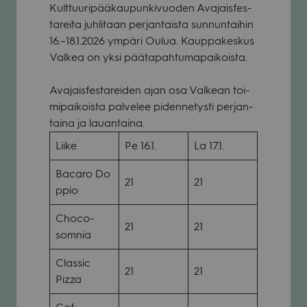
Kult­tuu­ri­pää­kau­pun­ki­vuo­den Ava­jais­fes­
ta­reita juh­li­taan per­jan­taista sun­nun­tai­hin
16.–18.1.2026 ympäri Oulua. Kaup­pa­kes­kus
Val­kea on yksi pää­ta­pah­tu­ma­pai­koista.
Ava­jais­fes­ta­rei­den ajan osa Val­kean toi­
mi­pai­koista palvelee piden­ne­tysti per­jan­
taina ja lau­an­taina.
Liike
Pe 16.1.
La 17.1.
Bacaro Do
21
21
p­pio
Choco­
21
21
som­nia
Clas­sic
21
21
Pizza