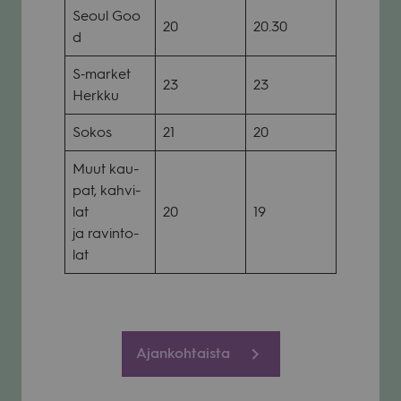
Seoul Goo
20
20.30
d
S‑market
23
23
Herkku
Sokos
21
20
Muut kau­
pat, kah­vi­
lat
20
19
ja ravin­to­
lat
Ajankohtaista