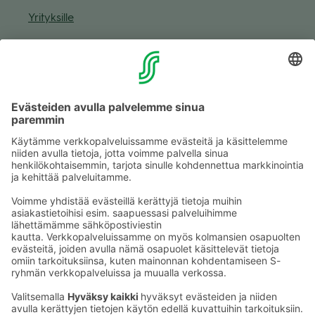
Yri­tyk­sille
Muuta eväs­tea­se­tuk­sia & eväs­tein­for­maa­tio
Tie­to­suo­ja­se­loste (Arina)
Seu­raa meitä
Kaup­pa­kes­kus
Ma-pe
9–20
La
9–19
Su
11–18
Katso poik­keus­au­kio­lot
täältä