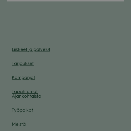
Liik­keet ja pal­ve­lut
Tar­jouk­set
Kam­pan­jat
Tapah­tu­mat
Ajan­koh­taista
Työ­pai­kat
Meistä