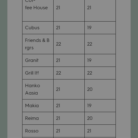
Cof­
fee House
21
21
Cubus
21
19
Friends & B
22
22
rgrs
Gra­nit
21
19
Grill It!
22
22
Hanko
21
20
Aasia
Makia
21
19
Reima
21
20
Rosso
21
21