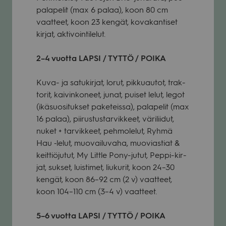
pa­la­pe­lit (max 6 palaa), koon 80 cm
vaat­teet, koon 23 ken­gät, kova­kan­ti­set
kir­jat, akti­voin­ti­le­lut.
2–4 vuotta LAPSI / TYTTÖ / POIKA
Kuva- ja satu­kir­jat, lorut, pik­kuau­tot, trak­
to­rit, kai­vin­ko­neet, junat, pui­set lelut, legot
(ikä­suo­si­tuk­set pake­teissa), pala­pe­lit (max
16 palaa), pii­rus­tus­tar­vik­keet, väri­lii­dut,
nuket + tar­vik­keet, peh­mo­le­lut, Ryhmä
Hau ‑lelut, muo­vai­lu­vaha, muo­vias­tiat &
keit­tiö­ju­tut, My Little Pony-jutut, Peppi-kir­
jat, suk­set, luis­ti­met, liu­ku­rit, koon 24–30
ken­gät, koon 86–92 cm (2 v) vaat­teet,
koon 104–110 cm (3–4 v) vaat­teet.
5–6 vuotta LAPSI / TYTTÖ / POIKA