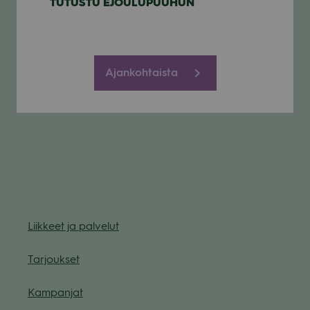
TUTUSTU EJOU­LU­PUU­HUN
Ajankohtaista
Liik­keet ja pal­ve­lut
Tar­jouk­set
Kam­pan­jat