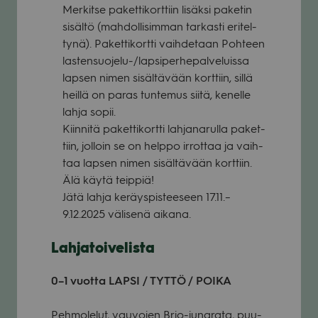
Mer­kitse paket­ti­kort­tiin lisäksi pake­tin
sisältö (mah­dol­li­sim­man tar­kasti eri­tel­
tynä). Paket­ti­kortti vaih­de­taan Poh­teen
las­ten­suo­jelu-/lap­si­per­he­pal­ve­luissa
lap­sen nimen sisäl­tä­vään kort­tiin, sillä
heillä on paras tun­te­mus siitä, kenelle
lahja sopii.
Kiin­nitä paket­ti­kortti lah­ja­na­rulla paket­
tiin, jol­loin se on helppo irrot­taa ja vaih­
taa lap­sen nimen sisäl­tä­vään kort­tiin.
Älä käytä teip­piä!
Jätä lahja keräys­pis­tee­seen 17.11.–
9.12.2025 väli­senä aikana.
Lah­ja­toi­ve­lista
0–1 vuotta LAPSI / TYTTÖ / POIKA
Peh­mo­le­lut, vau­vo­jen Brio-juna­rata, puu­