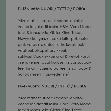
11–13 vuotta NUORI / TYTTÖ / POIKA
Yli­voi­mai­sesti suo­si­tuim­pana lah­ja­toi­
veena lah­ja­kor­tit (esim. H&M, Vero Moda,
Jack & Jones, Vila, Glit­ter, Gina Tricot,
Newy­or­ker yms.). Lisäksi lef­fa­li­put, lau­ta­
pe­lit, vara­vir­ta­läh­teet, urhei­lu­vä­li­neet/-
vaat­teet, ulko­pe­li­tar­vik­keet,
sählysetit/jääkiekkomailat & kie­kot, korut,
itse raken­net­ta­vat koruse­tit, nuo­ri­so­vaat­
teet, kir­jat. Hygie­nia­tuot­teet (sham­poo- &
hoi­toai­ne­se­tit, haju­ve­det jne.).
14–17 vuotta NUORI / TYTTÖ / POIKA
Yli­voi­mai­sesti suo­si­tuim­pana lah­ja­toi­
veena lah­ja­kor­tit (esim. H&M, Vero Moda,
Jack & Jones, Vila, Glit­ter, Gina Tricot,