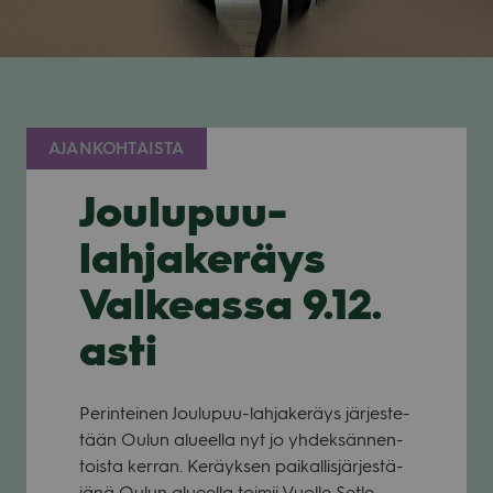
AJANKOHTAISTA
Joulupuu-
lahjakeräys
Valkeassa 9.12.
asti
Perin­tei­nen Jou­lu­puu-lah­ja­ke­räys jär­jes­te­
tään Oulun alu­eella nyt jo yhdek­sän­nen­
toista ker­ran. Keräyk­sen pai­kal­lis­jär­jes­tä­
jänä Oulun alu­eella toi­mii Vuolle Set­le­