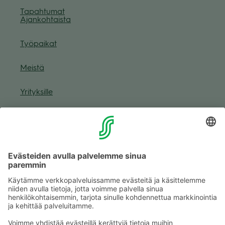
Tapah­tu­mat
Ajan­koh­taista
Työ­pai­kat
Meistä
Yri­tyk­sille
Muuta eväs­tea­se­tuk­sia & eväs­tein­for­maa­tio
Tie­to­suo­ja­se­loste (Arina)
Seu­raa meitä
Kaup­pa­kes­kus