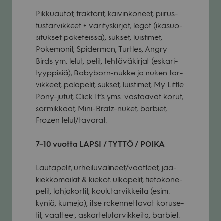
Pik­kuau­tot, trak­to­rit, kai­vin­ko­neet, pii­rus­
tus­tar­vik­keet + väri­tys­kir­jat, legot (ikä­suo­
si­tuk­set pake­teissa), suk­set, luis­ti­met,
Poke­mo­nit, Spi­der­man, Turt­les, Angry
Birds ym. lelut, pelit, teh­tä­vä­kir­jat (eska­ri­
tyyp­pi­siä), Baby­born-nukke ja nuken tar­
vik­keet, pala­pe­lit, suk­set, luis­ti­met, My Little
Pony-jutut, Click It’s yms. vas­taa­vat korut,
sor­mik­kaat, Mini-Bratz-nuket, bar­biet,
Frozen lelut/tavarat.
7–10 vuotta LAPSI / TYTTÖ / POIKA
Lau­ta­pe­lit, urheiluvälineet/vaatteet, jää­
kiek­ko­mai­lat & kie­kot, ulko­pe­lit, tie­to­ko­ne­
pe­lit, lah­ja­kor­tit, kou­lu­tar­vik­keita (esim.
kyniä, kumeja), itse raken­net­ta­vat koruse­
tit, vaat­teet, askar­te­lu­tar­vik­keita, bar­biet.