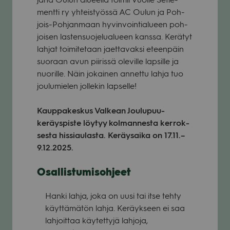
mentti ry yhteis­työssä AC Oulun ja Poh­
jois-Poh­jan­maan hyvin­voin­tia­lu­een poh­
joi­sen las­ten­suo­je­lua­lu­een kanssa. Kerä­tyt
lah­jat toi­mi­te­taan jaet­ta­vaksi eteen­päin
suo­raan avun pii­rissä ole­ville lap­sille ja
nuo­rille. Näin jokai­nen annettu lahja tuo
jou­lu­mie­len jol­le­kin lap­selle!
Kaup­pa­kes­kus Val­kean Jou­lu­puu-
keräys­piste löy­tyy kol­man­nesta ker­rok­
sesta his­si­au­lasta. Keräy­saika on 17.11.–
9.12.2025.
Osal­lis­tu­mis­oh­jeet
Hanki lahja, joka on uusi tai itse tehty
käyt­tä­mä­tön lahja. Keräyk­seen ei saa
lah­joit­taa käy­tet­tyjä lah­joja,