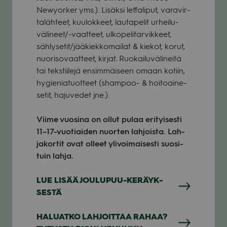
Newy­or­ker yms.). Lisäksi lef­fa­li­put, vara­vir­
ta­läh­teet, kuu­lok­keet, lau­ta­pe­lit urhei­lu­
vä­li­neet/-vaat­teet, ulko­pe­li­tar­vik­keet,
sählysetit/jääkiekkomailat & kie­kot, korut,
nuo­ri­so­vaat­teet, kir­jat. Ruo­kai­lu­vä­li­neitä
tai teks­tii­lejä ensim­mäi­seen omaan kotiin,
hygie­nia­tuot­teet (sham­poo- & hoi­toai­ne­
se­tit, haju­ve­det jne.).
Viime vuo­sina on ollut pulaa eri­tyi­sesti
11–17-vuotiaiden nuor­ten lah­joista. Lah­
ja­kor­tit ovat olleet yli­voi­mai­sesti suo­si­
tuin lahja.
LUE LISÄÄ JOU­LU­PUU-KERÄYK­
SESTÄ
HALUATKO LAH­JOIT­TAA RAHAA?