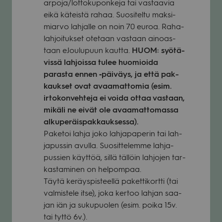
arpoja/lottokuponkeja tai vas­taa­via
eikä käteistä rahaa. Suo­si­teltu mak­si­
miarvo lah­jalle on noin 70 euroa. Raha­
lah­joi­tuk­set ote­taan vas­taan ainoas­
taan eJou­lu­puun kautta.
HUOM: syö­tä­
vissä lah­joissa tulee huo­mioida
parasta ennen ‑päi­väys, ja että pak­
kauk­set ovat avaa­mat­to­mia (esim.
irto­kon­veh­teja ei voida ottaa vas­taan,
mikäli ne eivät ole avaa­mat­to­massa
alku­pe­räis­pak­kauk­sessa).
Pake­toi lahja joko lah­ja­pa­pe­rin tai lah­
ja­pus­sin avulla. Suo­sit­te­lemme lah­ja­
pus­sien käyt­töä, sillä täl­löin lah­jo­jen tar­
kas­ta­mi­nen on hel­pom­paa.
Täytä keräys­pis­teellä paket­ti­kortti (tai
val­mis­tele itse), joka ker­too lah­jan saa­
jan iän ja suku­puo­len (esim. poika 15v.
tai tyttö 6v.).