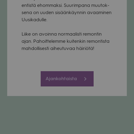
entistä ehom­maksi. Suu­rim­pana muu­tok­
sena on uuden sisään­käyn­nin avaa­mi­nen
Uusi­ka­dulle.
Liike on avoinna nor­maa­listi remon­tin
ajan. Pahoit­te­lemme kui­ten­kin remon­tista
mah­dol­li­sesti aiheu­tu­vaa häi­riötä!
Ajankohtaista