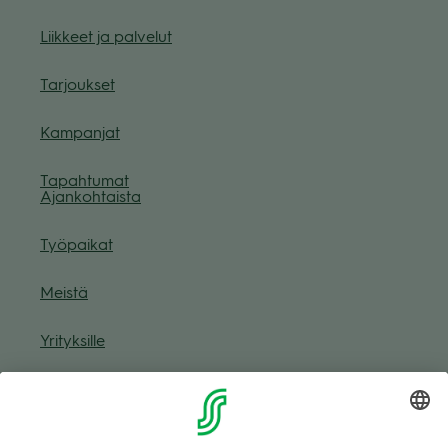
Liik­keet ja pal­ve­lut
Tar­jouk­set
Kam­pan­jat
Tapah­tu­mat
Ajan­koh­taista
Työ­pai­kat
Meistä
Yri­tyk­sille
Muuta eväs­tea­se­tuk­sia & eväs­tein­for­maa­tio
Tie­to­suo­ja­se­loste (Arina)