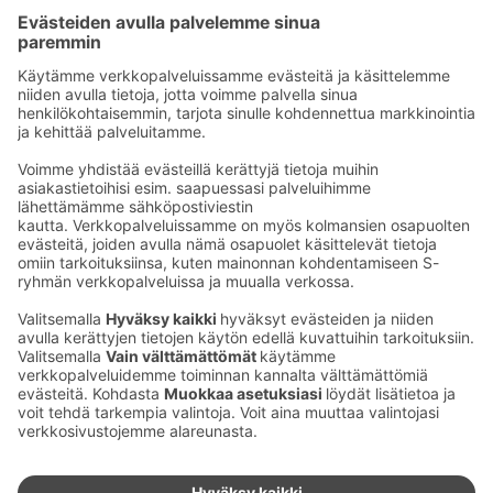
Seu­raa meitä
Kaup­pa­kes­kus
Ma-pe
9–20
La
9–19
Su
11–18
Katso poik­keus­au­kio­lot
täältä
Iso­katu 22–25,
90100 Oulu
S‑Market Herkku