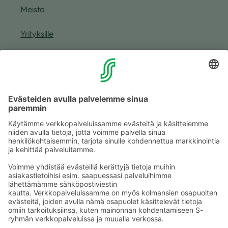
Meistä
Yri­tyk­sille
Muuta eväs­tea­se­tuk­sia & eväs­tein­for­maa­tio
Tie­to­suo­ja­se­loste (Arina)
Seu­raa meitä
Kaup­pa­kes­kus
Ma-pe
9–20
La
9–19
Su
11–18