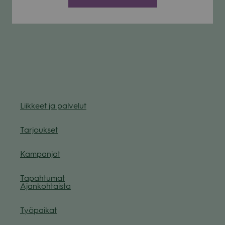
Liik­keet ja pal­ve­lut
Tar­jouk­set
Kam­pan­jat
Tapah­tu­mat
Ajan­koh­taista
Työ­pai­kat