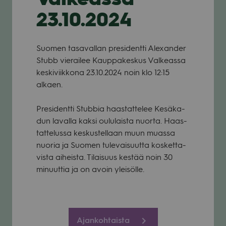
23.10.2024
Suo­men tasa­val­lan pre­si­dentti Alexan­der
Stubb vie­rai­lee Kaup­pa­kes­kus Val­keassa
kes­ki­viik­kona 23.10.2024 noin klo 12:15
alkaen.
Pre­si­dentti Stub­bia haas­tat­te­lee Kesä­ka­
dun lavalla kaksi oulu­laista nuorta. Haas­
tat­te­lussa kes­kus­tel­laan muun muassa
nuo­ria ja Suo­men tule­vai­suutta kos­ket­ta­
vista aiheista. Tilai­suus kes­tää noin 30
minuut­tia ja on avoin ylei­sölle.
Ajankohtaista