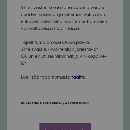
Yhteis­vas­tuu kerää tänä vuonna varoja
nuor­ten koke­man ja teke­män väki­val­lan
ehkäi­se­mi­seen sekä nuor­ten aut­ta­mi­seen
väki­val­tai­sessa maa­il­massa.
Tapah­tuma on osa Oulun päi­viä.
Yhteis­vas­tuu-nuor­te­nil­lan jär­jes­tä­vät
Oulun ev.lut. seu­ra­kun­nat ja Kirk­ko­pal­ve­
lut.
Lue lisää tapah­tu­masta
täältä
.
KUVA: ANNI HAR­TI­KAI­NEN /WARNER MUSIC