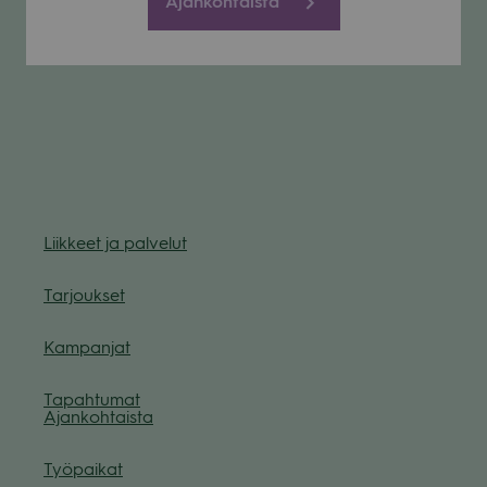
Ajankohtaista
Liik­keet ja pal­ve­lut
Tar­jouk­set
Kam­pan­jat
Tapah­tu­mat
Ajan­koh­taista
Työ­pai­kat