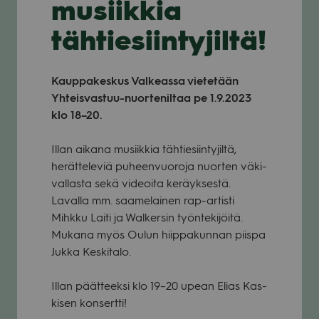
musiikkia
tähtiesiintyjiltä!
Kaup­pa­kes­kus Val­keassa vie­te­tään
Yhteis­vas­tuu-nuor­te­nil­taa pe 1.9.2023
klo 18–20.
Illan aikana musiik­kia täh­tie­siin­ty­jiltä,
herät­te­le­viä puheen­vuo­roja nuor­ten väki­
val­lasta sekä videoita keräyk­sestä.
Lavalla mm. saa­me­lai­nen rap-artisti
Mihkku Laiti ja Wal­ker­sin työn­te­ki­jöitä.
Mukana myös Oulun hiip­pa­kun­nan piispa
Jukka Kes­ki­talo.
Illan päät­teeksi klo 19–20 upean Elias Kas­
ki­sen kon­sertti!