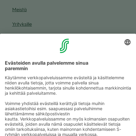
Meistä
Yri­tyk­sille
Muuta eväs­tea­se­tuk­sia & eväs­tein­for­maa­tio
Tie­to­suo­ja­se­loste (Arina)
Seu­raa meitä
Kaup­pa­kes­kus
Ma-pe
9–20
La
9–19
Su
11–18