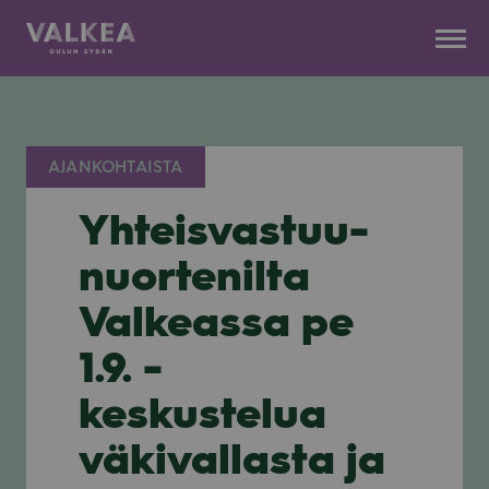
Kauppakeskus
Siirry
Valkea
sisältöön
AJANKOHTAISTA
Yhteisvastuu-
nuortenilta
Valkeassa pe
1.9. -
keskustelua
väkivallasta ja