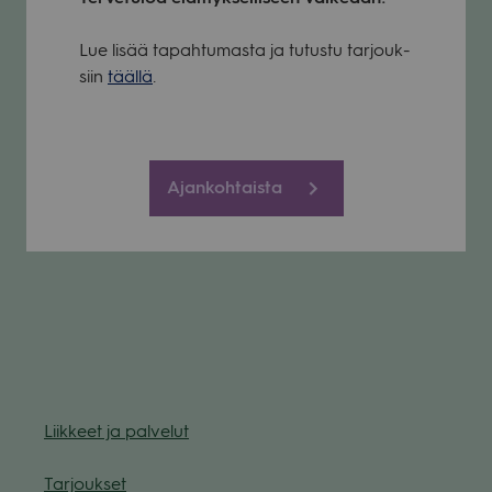
Lue lisää tapah­tu­masta ja tutustu tar­jouk­
siin
täällä
.
Ajankohtaista
Liik­keet ja pal­ve­lut
Tar­jouk­set