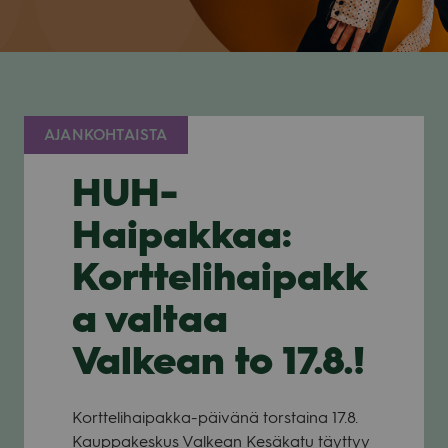
AJANKOHTAISTA
HUH-
Haipakkaa:
Korttelihaipakk
a valtaa
Valkean to 17.8.!
Kort­te­li­hai­pakka-päi­vänä tors­taina 17.8.
Kaup­pa­kes­kus Val­kean Kesä­katu täyt­tyy