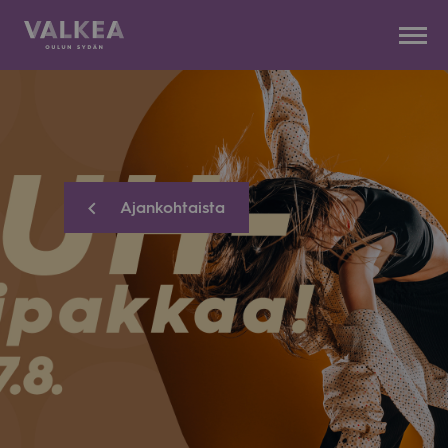
Kauppakeskus
Siirry
Valkea
sisältöön
Ajankohtaista