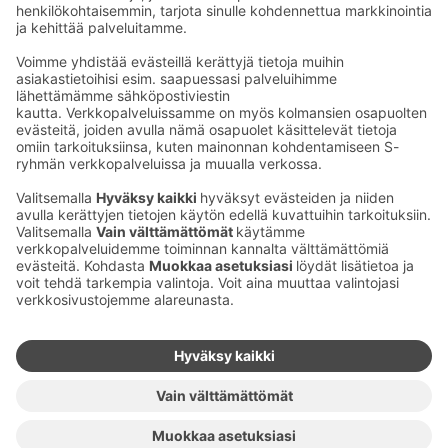
Kaup­pa­kes­kus
Ma-pe
9–20
La
9–19
Su
11–18
Katso poik­keus­au­kio­lot
täältä
Iso­katu 22–25,
90100 Oulu
S‑Market Herkku
Ma-pe
7–23
La
7–23
Su
9–22