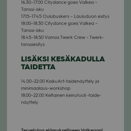
16.30–17.00 City­dance goes Val­kea –
Tanssi-isku
17.15–17.45 Oulu­bus­kers – Lau­lu­duon esi­tys
18.00–18.30 City­dance goes Val­kea –
Tanssi-isku
18.45–18.50 Vamos Twerk Crew – Twerk-
tans­sie­si­tys
LISÄKSI KESÄKADULLA
TAIDETTA
14.00–22.00 Kai­kuArt-tai­de­näyt­tely ja
mini­maa­laus-works­hop
18.00–22.00 Kel­tai­nen kei­nu­tuoli ‑tai­de­
näyt­tely
Ter­ve­tu­loa elä­myk­sel­li­seen Val­ke­aan!