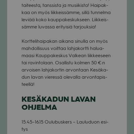
tai­teesta, tans­sista ja musii­kista! Hai­pak­
kaa on myös liik­keis­sämme, sillä tun­nelma
leviää koko kaup­pa­kes­kuk­seen. Liik­keis­
sämme luvassa eri­tyi­siä tar­jouk­sia!
Kort­te­li­hai­pa­kan aikana sinulla on myös
mah­dol­li­suus voit­taa lah­ja­kortti halua­
maasi Kaup­pa­kes­kus Val­kean liik­kee­seen
tai ravin­to­laan. Osal­listu kol­men 50 €:n
arvoi­sen lah­ja­kor­tin arvon­taan Kesä­ka­
dun lavan vie­ressä ole­valla arvon­ta­pis­
teellä!
KESÄKADUN LAVAN
OHJELMA
15.45–16.15 Oulu­bus­kers – Lau­lu­duon esi­
tys