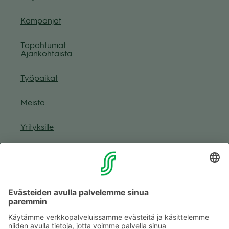
Kam­pan­jat
Tapah­tu­mat
Ajan­koh­taista
Työ­pai­kat
Meistä
Yri­tyk­sille
Muuta eväs­tea­se­tuk­sia & eväs­tein­for­maa­tio
Tie­to­suo­ja­se­loste (Arina)
Seu­raa meitä