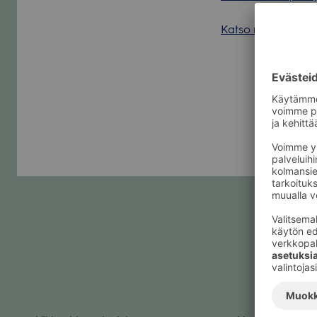
Katso muut lop­pu­v