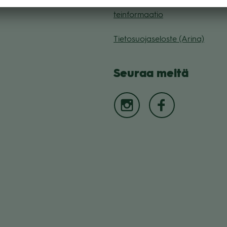
Muuta eväs­tea­se­tuk­sia & eväs
tein­for­maa­tio
Tie­to­suo­ja­se­loste (Arina)
Seu­raa meitä