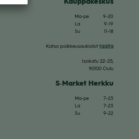
Kaup­pa­kes­kus
­
Ma-pe
9–20
La
9–19
Su
11–18
Katso poik­keus­au­kio­lot
täältä
Iso­katu 22–25,
90100 Oulu
S‑Market Herkku
Ma-pe
7–23
La
7–23
Su
9–22