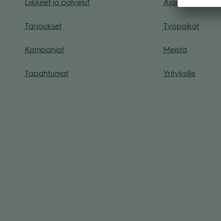
Liik­keet ja pal­ve­lut
Ajan­koh­taista
Tar­jouk­set
Työ­pai­kat
Kam­pan­jat
Meistä
Tapah­tu­mat
Yri­tyk­sille