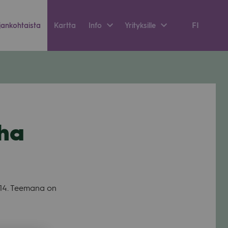
FI
an­koh­taista
Kartta
Info
Yri­tyk­sille
ha
10–14. Tee­mana on