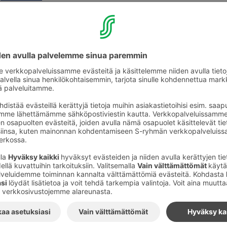
uo­den tapah­tu­mat tästä.
Ajankohtaista