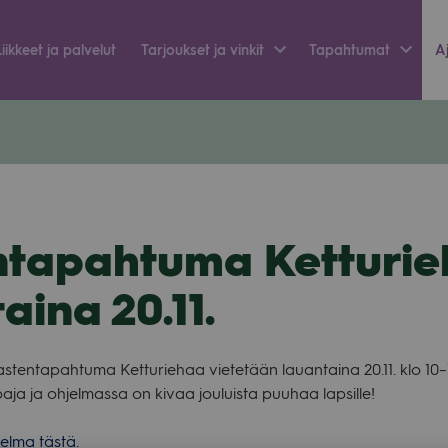
Liik­keet ja pal­ve­lut
Tar­jouk­set ja vin­kit
Tapah­tu­mat
Aj
ntapahtuma Ketturie
aina 20.11.
s­ten­ta­pah­tuma Ket­tu­rie­haa vie­te­tään lau­an­taina 20.11. klo 
aja ja ohjel­massa on kivaa jou­luista puu­haa lap­sille!
jelma tästä.