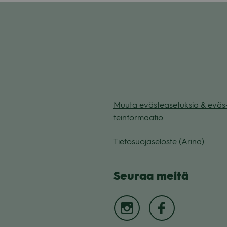
Muuta eväs­tea­se­tuk­sia & eväs
tein­for­maa­tio
Tie­to­suo­ja­se­loste (Arina)
Seu­raa meitä