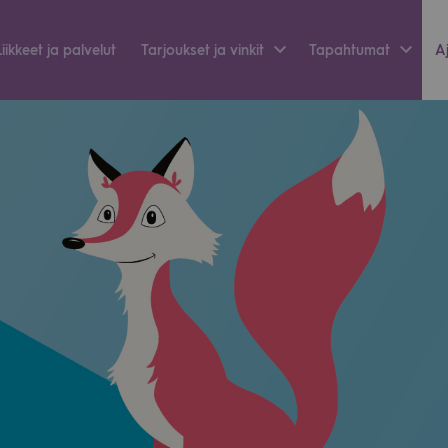
Liik­keet ja pal­ve­lut
Tar­jouk­set ja vin­kit
Tapah­tu­mat
Aj