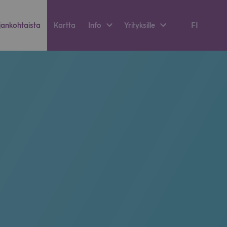
FI
an­koh­taista
Kartta
Info
Yri­tyk­sille