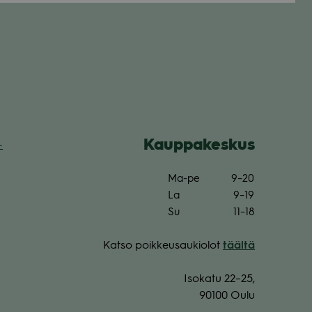
Kaup­pa­kes­kus
­
Ma-pe
9–20
La
9–19
Su
11–18
Katso poik­keus­au­kio­lot
täältä
Iso­katu 22–25,
90100 Oulu