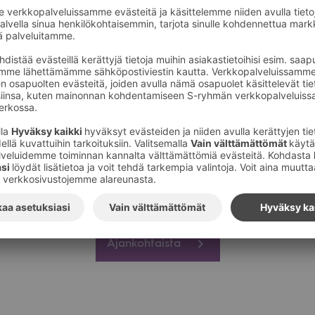
ieha Goes Halloween 
et­tu­rieha jär­jes­te­tään jäl­leen lau­an­taina 30.10. klo 10–14. Ta
masta tästä.
kel­lon­aika!
Ajankohtaista