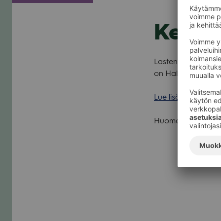
Kettur
Las­ten­ta­pah­tuma K
on Hal­loween.
Lue lisää tapah­tu­
Huo­maa muut­tu­nut 