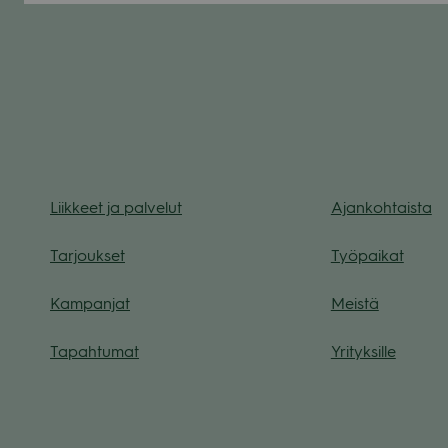
Liik­keet ja pal­ve­lut
Ajan­koh­taista
Tar­jouk­set
Työ­pai­kat
Kam­pan­jat
Meistä
Tapah­tu­mat
Yri­tyk­sille