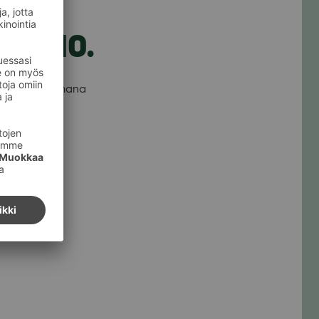
30.10.
pah­tu­man tee­mana