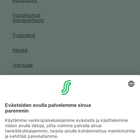
Kam­pan­jat
Tapah­tu­mat
Ajan­koh­taista
Työ­pai­kat
Meistä
Yri­tyk­sille
Muuta eväs­tea­se­tuk­sia & eväs­tein­for­maa­tio
Tie­to­suo­ja­se­loste (Arina)
Seu­raa meitä