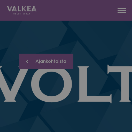
Kauppakeskus
Siirry
Valkea
sisältöön
Ajankohtaista