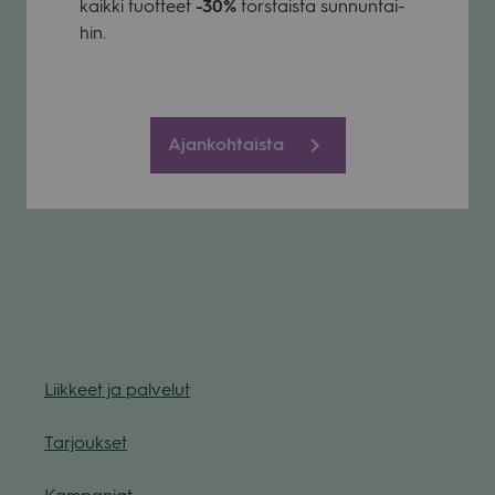
kaikki tuot­teet
-30%
tors­taista sun­nun­tai­
hin.
Ajankohtaista
Liik­keet ja pal­ve­lut
Tar­jouk­set