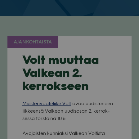
AJANKOHTAISTA
Volt muuttaa
Valkean 2.
kerrokseen
Mies­ten­vaa­te­liike Volt
avaa uudis­tu­neen
liik­keensä Val­kean uudis­osan 2. ker­rok­
sessa tors­taina 10.6.
Ava­jais­ten kun­niaksi Val­kean Vol­tista