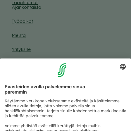
Tapah­tu­mat
Ajan­koh­taista
Työ­pai­kat
Meistä
Yri­tyk­sille
Muuta eväs­tea­se­tuk­sia & eväs­tein­for­maa­tio
Tie­to­suo­ja­se­loste (Arina)
Seu­raa meitä
Kaup­pa­kes­kus