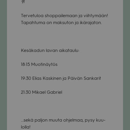
🥂
Ter­ve­tu­loa shop­pai­le­maan ja viih­ty­mään!
Tapah­tuma on mak­su­ton ja ikä­ra­ja­ton.
Kesä­ka­dun lavan aika­taulu:
18:15 Muo­ti­näy­tös
19:30 Elias Kas­ki­nen ja Päi­vän San­ka­rit
21:30 Mikael Gabriel
…sekä pal­jon muuta ohjel­maa, pysy kuu­
lolla!