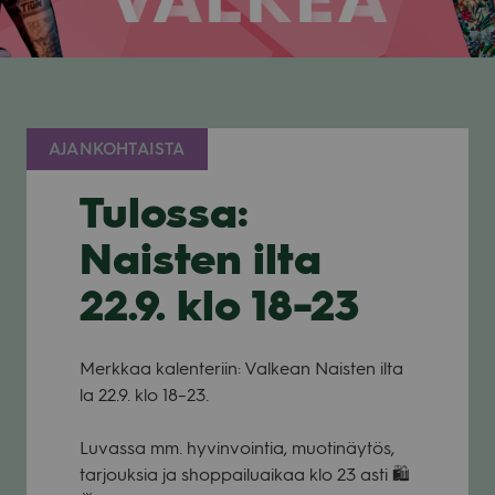
AJANKOHTAISTA
Tulossa:
Naisten ilta
22.9. klo 18-23
Merk­kaa kalen­te­riin: Val­kean Nais­ten ilta
la 22.9. klo 18–23.
Luvassa mm. hyvin­voin­tia, muo­ti­näy­tös,
tar­jouk­sia ja shop­pai­luai­kaa klo 23 asti 🛍