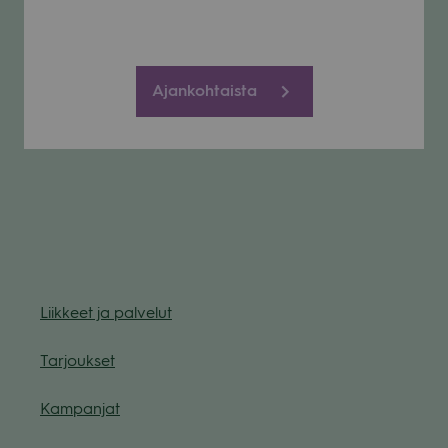
Ajankohtaista
Liik­keet ja pal­ve­lut
Tar­jouk­set
Kam­pan­jat