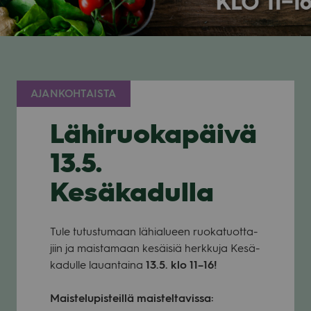
AJANKOHTAISTA
Lähiruokapäivä
13.5.
Kesäkadulla
Tule tutus­tu­maan lähia­lu­een ruo­ka­tuot­ta­
jiin ja mais­ta­maan kesäi­siä herk­kuja Kesä­
ka­dulle lau­an­taina
13.5. klo 11–16!
Mais­te­lu­pis­teillä mais­tel­ta­vissa: