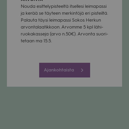
Nouda esit­te­ly­pis­teeltä itsel­lesi lei­ma­passi
ja kerää se täy­teen mer­kin­töjä eri pis­teiltä.
Palauta täysi lei­ma­passi Sokos Her­kun
arvon­ta­laa­tik­koon. Arvomme 5 kpl lähi­
ruo­ka­kas­seja (arvo n.50€). Arvonta suo­ri­
te­taan ma 15.5.
Ajankohtaista