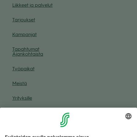
Liik­keet ja pal­ve­lut
Tar­jouk­set
Kam­pan­jat
Tapah­tu­mat
Ajan­koh­taista
Työ­pai­kat
Meistä
Yri­tyk­sille
Muuta eväs­tea­se­tuk­sia & eväs­tein­for­maa­tio
Tie­to­suo­ja­se­loste (Arina)