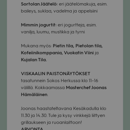
Sor­to­lan Jää­telö:
eri jää­te­lö­ma­kuja, esim.
bai­leys, suklaa, vadelma ja appel­siini
Mim­min jogur­tit:
eri jogurt­teja, esim.
vanilja, luumu, mus­tikka ja tyrni
Mukana myös:
Pie­tin tila, Pie­to­lan tila,
Kofeii­ni­komp­pa­nia, Vuo­ka­tin Viini
ja
Kuja­lan Tila.
VISKAALIN PAISTONÄYTÖKSET
tasa­tun­nein Sokos Her­kussa klo 11–16
välillä. Kok­kaa­massa
Mas­terc­hef Joo­nas
Hämä­läi­nen
.
Joo­nas haas­ta­tel­ta­vana Kesä­ka­dulla klo
11.30 ja 14.30. Tule ja kysy vink­kejä liit­tyen
gril­lauk­seen ja ruo­an­lait­toon!
ARVONTA