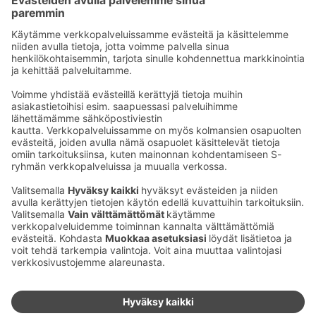
Seu­raa meitä
Kaup­pa­kes­kus
Ma-pe
9–20
La
9–19
Su
11–18
Katso poik­keus­au­kio­lot
täältä
Iso­katu 22–25,
90100 Oulu
S‑Market Herkku
Ma-pe
7–23