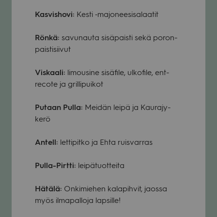
Kas­vis­hovi:
Kesti ‑majo­nee­si­sa­laa­tit
Rönkä:
savu­nauta sisä­paisti sekä poron­
pais­ti­sii­vut
Vis­kaali:
limousine sisä­file, ulko­file, ent­
recote ja gril­li­pui­kot
Putaan Pulla:
Mei­dän leipä ja Kau­ra­jy­
kerö
Antell:
let­ti­pitko ja Ehta ruis­var­ras
Pulla-Pirtti:
lei­pä­tuot­teita
Hätälä:
Onki­mie­hen kala­pih­vit, jaossa
myös ilma­pal­loja lap­sille!