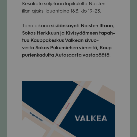
Kesä­katu sul­je­taan läpi­ku­lulta Nais­ten
illan ajaksi lau­an­taina 18.3. klo 19–23.
Tänä aikana
sisään­käynti Nais­ten Iltaan,
Sokos Herk­kuun ja Kivi­sy­dä­meen tapah­
tuu Kaup­pa­kes­kus Val­kean sivuo­
vesta Sokos Puku­mie­hen vie­restä, Kaup­
pu­rien­ka­dulta Auto­saarta vas­ta­päätä
.