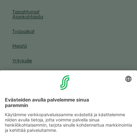
Tapah­tu­mat
Ajan­koh­taista
Työ­pai­kat
Meistä
Yri­tyk­sille
Muuta eväs­tea­se­tuk­sia & eväs­tein­for­maa­tio
Tie­to­suo­ja­se­loste (Arina)
Seu­raa meitä