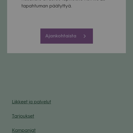
tapah­tu­man pää­tyt­tyä.
Ajankohtaista
Liik­keet ja pal­ve­lut
Tar­jouk­set
Kam­pan­jat