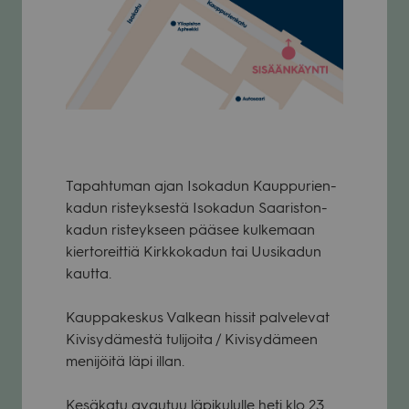
Tapah­tu­man ajan Iso­ka­dun Kaup­pu­rien­
ka­dun ris­teyk­sestä Iso­ka­dun Saa­ris­ton­
ka­dun ris­teyk­seen pää­see kul­ke­maan
kier­to­reit­tiä Kirk­ko­ka­dun tai Uusi­ka­dun
kautta.
Kaup­pa­kes­kus Val­kean his­sit pal­ve­le­vat
Kivi­sy­dä­mestä tuli­joita / Kivi­sy­dä­meen
meni­jöitä läpi illan.
Kesä­katu avau­tuu läpi­ku­lulle heti klo 23